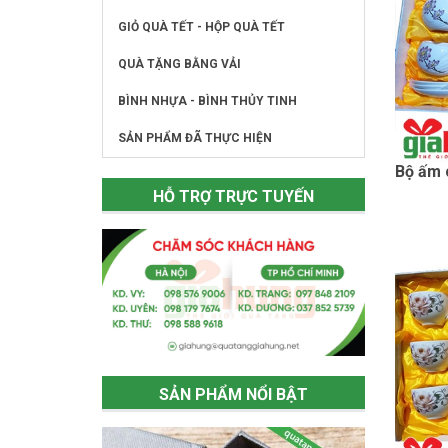
GIỎ QUÀ TẾT - HỘP QUÀ TẾT
QUÀ TẶNG BẰNG VẢI
BÌNH NHỰA - BÌNH THỦY TINH
SẢN PHẨM ĐÃ THỰC HIỆN
Bộ ấm 
HỖ TRỢ TRỰC TUYẾN
SẢN PHẨM NỔI BẬT