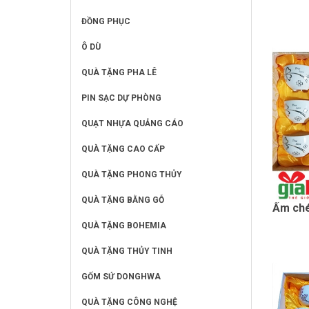
ĐỒNG PHỤC
Ô DÙ
QUÀ TẶNG PHA LÊ
PIN SẠC DỰ PHÒNG
QUẠT NHỰA QUẢNG CÁO
QUÀ TẶNG CAO CẤP
QUÀ TẶNG PHONG THỦY
QUÀ TẶNG BẰNG GỖ
Ấm ché
QUÀ TẶNG BOHEMIA
QUÀ TẶNG THỦY TINH
GỐM SỨ DONGHWA
QUÀ TẶNG CÔNG NGHỆ