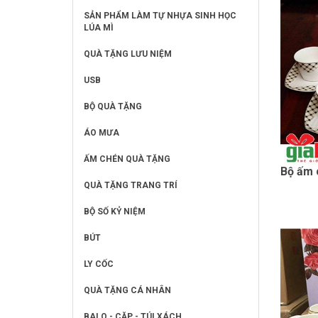
SẢN PHẨM LÀM TỰ NHỰA SINH HỌC
LÚA MÌ
QUÀ TẶNG LƯU NIỆM
USB
BỘ QUÀ TẶNG
ÁO MƯA
ẤM CHÉN QUÀ TẶNG
Bộ ấm 
QUÀ TẶNG TRANG TRÍ
BỘ SỐ KỶ NIỆM
BÚT
LY CỐC
QUÀ TẶNG CÁ NHÂN
BALO - CẶP - TÚI XÁCH