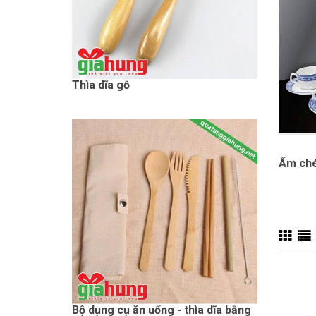
Thìa dĩa gỗ
Ấm ché
Bộ dụng cụ ăn uống - thìa dĩa bằng