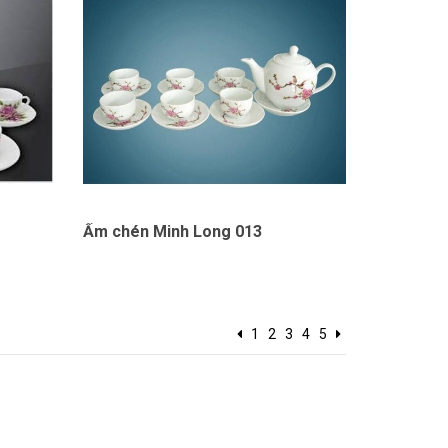
Ấm chén Minh Long 013
1
2
3
4
5