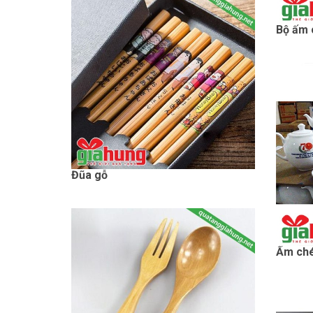
Bộ ấm 
Đũa gỗ
Ấm ché