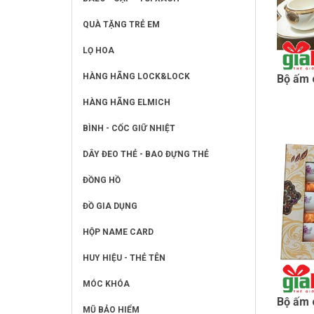
QUÀ TẶNG TRẺ EM
LỌ HOA
HÀNG HÃNG LOCK&LOCK
Bộ ấm 
HÀNG HÃNG ELMICH
BÌNH - CỐC GIỮ NHIỆT
DÂY ĐEO THẺ - BAO ĐỰNG THẺ
ĐỒNG HỒ
ĐỒ GIA DỤNG
HỘP NAME CARD
HUY HIỆU - THẺ TÊN
MÓC KHÓA
Bộ ấm 
MŨ BẢO HIỂM