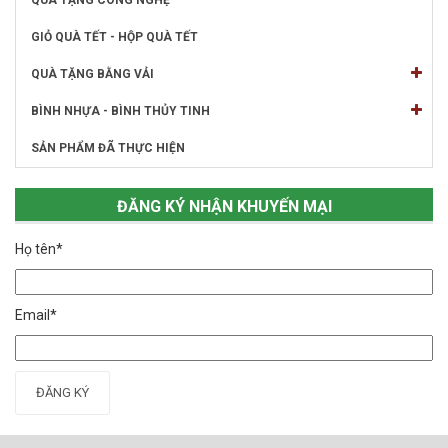
QUÀ TẶNG CÔNG NGHỆ
GIỎ QUÀ TẾT - HỘP QUÀ TẾT
QUÀ TẶNG BẰNG VẢI
BÌNH NHỰA - BÌNH THỦY TINH
SẢN PHẨM ĐÃ THỰC HIỆN
ĐĂNG KÝ NHẬN KHUYẾN MẠI
Họ tên*
Email*
ĐĂNG KÝ