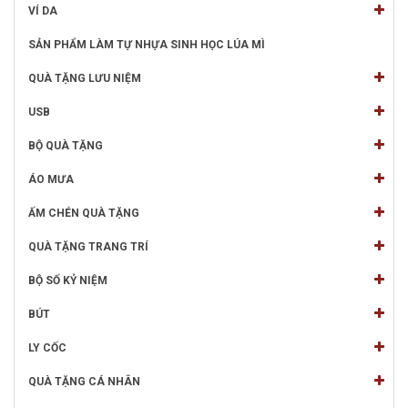
VÍ DA
SẢN PHẨM LÀM TỰ NHỰA SINH HỌC LÚA MÌ
QUÀ TẶNG LƯU NIỆM
USB
BỘ QUÀ TẶNG
ÁO MƯA
ẤM CHÉN QUÀ TẶNG
QUÀ TẶNG TRANG TRÍ
BỘ SỐ KỶ NIỆM
BÚT
LY CỐC
QUÀ TẶNG CÁ NHÂN