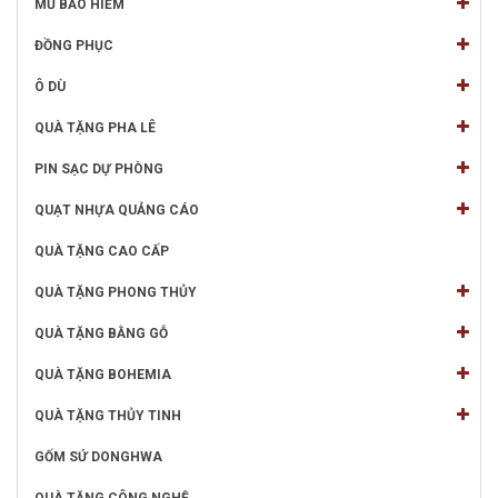
MŨ BẢO HIỂM
ĐỒNG PHỤC
Ô DÙ
QUÀ TẶNG PHA LÊ
PIN SẠC DỰ PHÒNG
QUẠT NHỰA QUẢNG CÁO
QUÀ TẶNG CAO CẤP
QUÀ TẶNG PHONG THỦY
QUÀ TẶNG BẰNG GỖ
QUÀ TẶNG BOHEMIA
QUÀ TẶNG THỦY TINH
GỐM SỨ DONGHWA