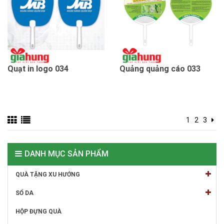
Quạt in logo 034
Quảng quảng cáo 033
1
2
3
DANH MỤC SẢN PHẨM
QUÀ TẶNG XU HƯỚNG
SỔ DA
HỘP ĐỰNG QUÀ