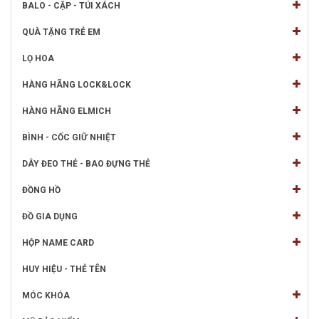
BALO - CẶP - TÚI XÁCH
QUÀ TẶNG TRẺ EM
LỌ HOA
HÀNG HÃNG LOCK&LOCK
HÀNG HÃNG ELMICH
BÌNH - CỐC GIỮ NHIỆT
DÂY ĐEO THẺ - BAO ĐỰNG THẺ
ĐỒNG HỒ
ĐỒ GIA DỤNG
HỘP NAME CARD
HUY HIỆU - THẺ TÊN
MÓC KHÓA