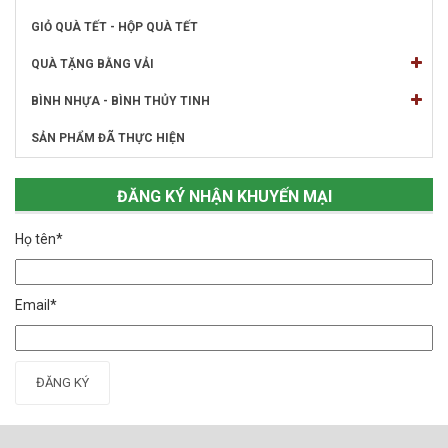
GIỎ QUÀ TẾT - HỘP QUÀ TẾT
QUÀ TẶNG BẰNG VẢI
BÌNH NHỰA - BÌNH THỦY TINH
SẢN PHẨM ĐÃ THỰC HIỆN
ĐĂNG KÝ NHẬN KHUYẾN MẠI
Họ tên*
Email*
ĐĂNG KÝ