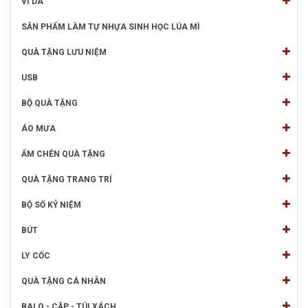
VÍ DA
SẢN PHẨM LÀM TỰ NHỰA SINH HỌC LÚA MÌ
QUÀ TẶNG LƯU NIỆM
USB
BỘ QUÀ TẶNG
ÁO MƯA
ẤM CHÉN QUÀ TẶNG
QUÀ TẶNG TRANG TRÍ
BỘ SỐ KỶ NIỆM
BÚT
LY CỐC
QUÀ TẶNG CÁ NHÂN
BALO - CẶP - TÚI XÁCH