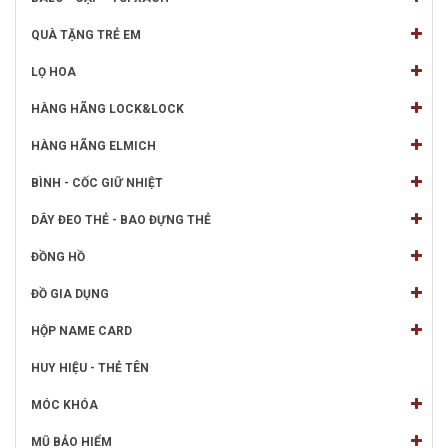
QUÀ TẶNG TRẺ EM
LỌ HOA
HÀNG HÃNG LOCK&LOCK
HÀNG HÃNG ELMICH
BÌNH - CỐC GIỮ NHIỆT
DÂY ĐEO THẺ - BAO ĐỰNG THẺ
ĐỒNG HỒ
ĐỒ GIA DỤNG
HỘP NAME CARD
HUY HIỆU - THẺ TÊN
MÓC KHÓA
MŨ BẢO HIỂM