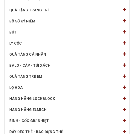
QUÀ TẶNG TRANG TRÍ
BỘ SỐ KỶ NIỆM
BÚT
LY CỐC
QUÀ TẶNG CÁ NHÂN
BALO - CẶP - TÚI XÁCH
QUÀ TẶNG TRẺ EM
LỌ HOA
HÀNG HÃNG LOCK&LOCK
HÀNG HÃNG ELMICH
BÌNH - CỐC GIỮ NHIỆT
DÂY ĐEO THẺ - BAO ĐỰNG THẺ