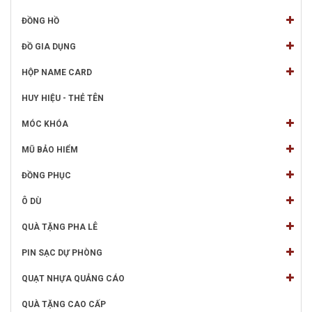
ĐỒNG HỒ
ĐỒ GIA DỤNG
HỘP NAME CARD
HUY HIỆU - THẺ TÊN
MÓC KHÓA
MŨ BẢO HIỂM
ĐỒNG PHỤC
Ô DÙ
QUÀ TẶNG PHA LÊ
PIN SẠC DỰ PHÒNG
QUẠT NHỰA QUẢNG CÁO
QUÀ TẶNG CAO CẤP