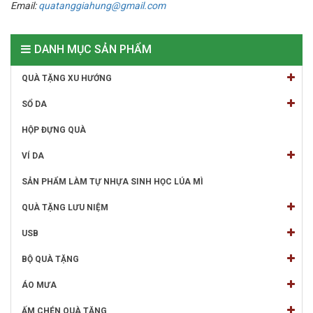
Email:
quatanggiahung@gmail.com
DANH MỤC SẢN PHẨM
QUÀ TẶNG XU HƯỚNG
SỔ DA
HỘP ĐỰNG QUÀ
VÍ DA
SẢN PHẨM LÀM TỰ NHỰA SINH HỌC LÚA MÌ
QUÀ TẶNG LƯU NIỆM
USB
BỘ QUÀ TẶNG
ÁO MƯA
ẤM CHÉN QUÀ TẶNG