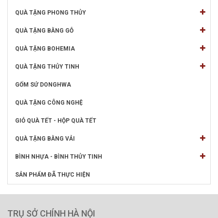
QUÀ TẶNG PHONG THỦY
QUÀ TẶNG BẰNG GỖ
QUÀ TẶNG BOHEMIA
QUÀ TẶNG THỦY TINH
GỐM SỨ DONGHWA
QUÀ TẶNG CÔNG NGHỆ
GIỎ QUÀ TẾT - HỘP QUÀ TẾT
QUÀ TẶNG BẰNG VẢI
BÌNH NHỰA - BÌNH THỦY TINH
SẢN PHẨM ĐÃ THỰC HIỆN
TRỤ SỞ CHÍNH HÀ NỘI