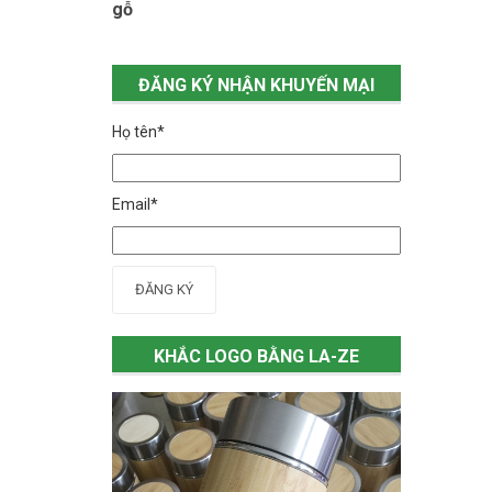
gỗ
ĐĂNG KÝ NHẬN KHUYẾN MẠI
Họ tên*
Email*
ĐĂNG KÝ
KHẮC LOGO BẰNG LA-ZE