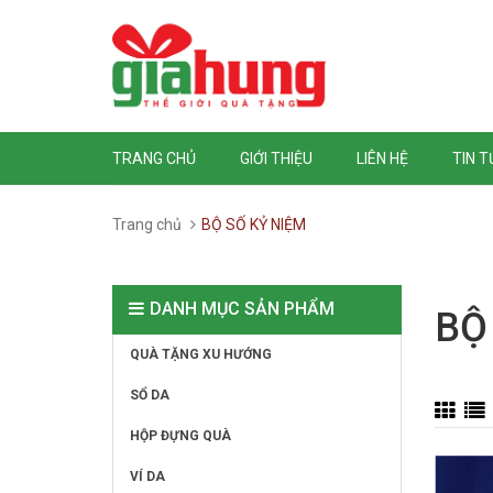
TRANG CHỦ
GIỚI THIỆU
LIÊN HỆ
TIN 
Trang chủ
BỘ SỐ KỶ NIỆM
DANH MỤC SẢN PHẨM
BỘ
QUÀ TẶNG XU HƯỚNG
SỔ DA
HỘP ĐỰNG QUÀ
VÍ DA