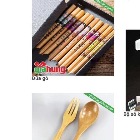
Đũa gỗ
Bộ số 