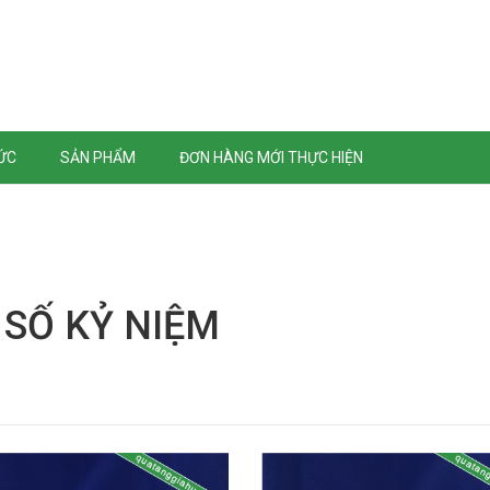
TỨC
SẢN PHẨM
ĐƠN HÀNG MỚI THỰC HIỆN
 SỐ KỶ NIỆM