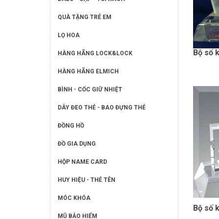
QUÀ TẶNG TRẺ EM
LỌ HOA
Bộ số 
HÀNG HÃNG LOCK&LOCK
HÀNG HÃNG ELMICH
BÌNH - CỐC GIỮ NHIỆT
DÂY ĐEO THẺ - BAO ĐỰNG THẺ
ĐỒNG HỒ
ĐỒ GIA DỤNG
HỘP NAME CARD
HUY HIỆU - THẺ TÊN
MÓC KHÓA
Bộ số 
MŨ BẢO HIỂM