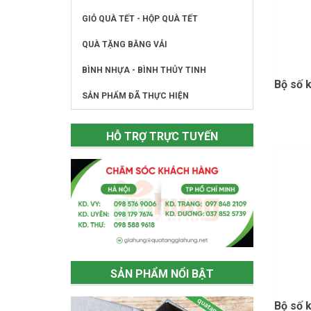
GIỎ QUÀ TẾT - HỘP QUÀ TẾT
QUÀ TẶNG BẰNG VẢI
BÌNH NHỰA - BÌNH THỦY TINH
Bộ số 
SẢN PHẨM ĐÃ THỰC HIỆN
HỖ TRỢ TRỰC TUYẾN
SẢN PHẨM NỔI BẬT
Bộ số 