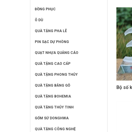
ĐỒNG PHỤC
Ô DÙ
QUÀ TẶNG PHA LÊ
PIN SẠC DỰ PHÒNG
QUẠT NHỰA QUẢNG CÁO
QUÀ TẶNG CAO CẤP
QUÀ TẶNG PHONG THỦY
QUÀ TẶNG BẰNG GỖ
Bộ số 
QUÀ TẶNG BOHEMIA
QUÀ TẶNG THỦY TINH
GỐM SỨ DONGHWA
QUÀ TẶNG CÔNG NGHỆ