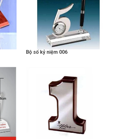
Bộ số kỷ niệm 006