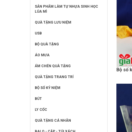
SẢN PHẨM LÀM TỰ NHỰA SINH HỌC
LÚA MÌ
QUÀ TẶNG LƯU NIỆM
USB
BỘ QUÀ TẶNG
ÁO MƯA
ẤM CHÉN QUÀ TẶNG
Bộ số 
QUÀ TẶNG TRANG TRÍ
BỘ SỐ KỶ NIỆM
BÚT
LY CỐC
QUÀ TẶNG CÁ NHÂN
BALO - CẶP - TÚI XÁCH