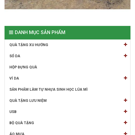
DANH MỤC SẢN PHẨM
QUÀ TẶNG XU HƯỚNG
SỔ DA
HỘP ĐỰNG QUÀ
VÍ DA
SẢN PHẨM LÀM TỰ NHỰA SINH HỌC LÚA MÌ
QUÀ TẶNG LƯU NIỆM
USB
BỘ QUÀ TẶNG
ÁO MƯA