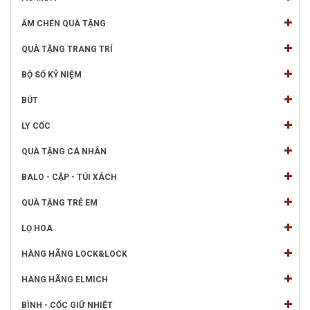
ẤM CHÉN QUÀ TẶNG
QUÀ TẶNG TRANG TRÍ
BỘ SỐ KỶ NIỆM
BÚT
LY CỐC
QUÀ TẶNG CÁ NHÂN
BALO - CẶP - TÚI XÁCH
QUÀ TẶNG TRẺ EM
LỌ HOA
HÀNG HÃNG LOCK&LOCK
HÀNG HÃNG ELMICH
BÌNH - CỐC GIỮ NHIỆT