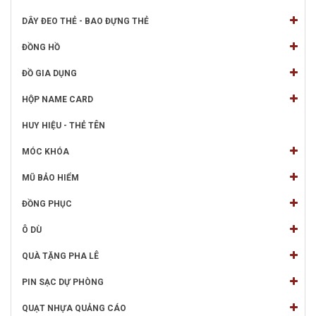
DÂY ĐEO THẺ - BAO ĐỰNG THẺ
ĐỒNG HỒ
ĐỒ GIA DỤNG
HỘP NAME CARD
HUY HIỆU - THẺ TÊN
MÓC KHÓA
MŨ BẢO HIỂM
ĐỒNG PHỤC
Ô DÙ
QUÀ TẶNG PHA LÊ
PIN SẠC DỰ PHÒNG
QUẠT NHỰA QUẢNG CÁO