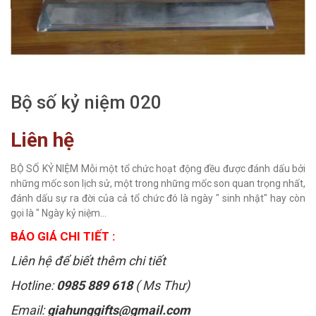
Bộ số kỷ niệm 020
Liên hệ
BỘ SỐ KỶ NIỆM Mỗi một tổ chức hoạt động đều được đánh dấu bởi
những mốc son lịch sử, một trong những mốc son quan trọng nhất,
đánh dấu sự ra đời của cả tổ chức đó là ngày " sinh nhật" hay còn
gọi là " Ngày kỷ niệm...
BÁO GIÁ CHI TIẾT :
Liên hệ để biết thêm chi tiết
Hotline:
0985 889 618
( Ms Thư)
Email:
giahunggifts@gmail.com