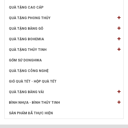
QUÀ TẶNG CAO CẤP
QUÀ TẶNG PHONG THỦY
QUÀ TẶNG BẰNG GỖ
QUÀ TẶNG BOHEMIA
QUÀ TẶNG THỦY TINH
GỐM SỨ DONGHWA
QUÀ TẶNG CÔNG NGHỆ
GIỎ QUÀ TẾT - HỘP QUÀ TẾT
QUÀ TẶNG BẰNG VẢI
BÌNH NHỰA - BÌNH THỦY TINH
SẢN PHẨM ĐÃ THỰC HIỆN