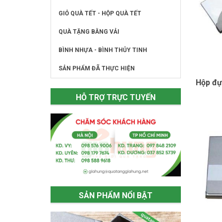
GIỎ QUÀ TẾT - HỘP QUÀ TẾT
QUÀ TẶNG BẰNG VẢI
BÌNH NHỰA - BÌNH THỦY TINH
SẢN PHẨM ĐÃ THỰC HIỆN
Hộp đự
HỖ TRỢ TRỰC TUYẾN
SẢN PHẨM NỔI BẬT