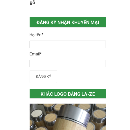
gỗ
ĐĂNG KÝ NHẬN KHUYẾN MẠI
Họ tên*
Email*
ĐĂNG KÝ
KHẮC LOGO BẰNG LA-ZE