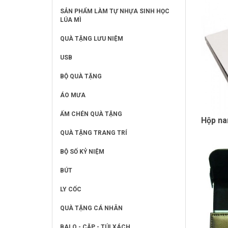
SẢN PHẨM LÀM TỰ NHỰA SINH HỌC
LÚA MÌ
QUÀ TẶNG LƯU NIỆM
USB
BỘ QUÀ TẶNG
ÁO MƯA
ẤM CHÉN QUÀ TẶNG
Hộp na
QUÀ TẶNG TRANG TRÍ
BỘ SỐ KỶ NIỆM
BÚT
LY CỐC
QUÀ TẶNG CÁ NHÂN
BALO - CẶP - TÚI XÁCH