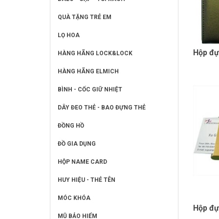
QUÀ TẶNG TRẺ EM
LỌ HOA
Hộp đự
HÀNG HÃNG LOCK&LOCK
HÀNG HÃNG ELMICH
BÌNH - CỐC GIỮ NHIỆT
DÂY ĐEO THẺ - BAO ĐỰNG THẺ
ĐỒNG HỒ
ĐỒ GIA DỤNG
HỘP NAME CARD
HUY HIỆU - THẺ TÊN
MÓC KHÓA
Hộp đự
MŨ BẢO HIỂM