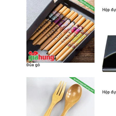
Hộp đự
Đũa gỗ
Hộp đự