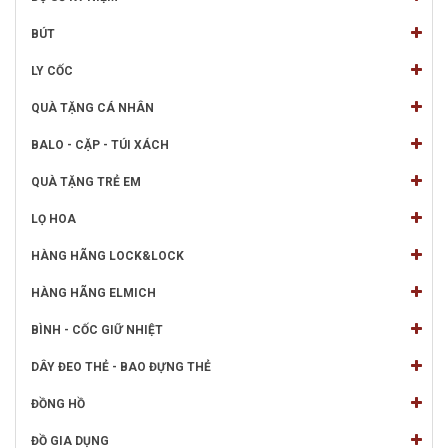
BÚT
LY CỐC
QUÀ TẶNG CÁ NHÂN
BALO - CẶP - TÚI XÁCH
QUÀ TẶNG TRẺ EM
LỌ HOA
HÀNG HÃNG LOCK&LOCK
HÀNG HÃNG ELMICH
BÌNH - CỐC GIỮ NHIỆT
DÂY ĐEO THẺ - BAO ĐỰNG THẺ
ĐỒNG HỒ
ĐỒ GIA DỤNG