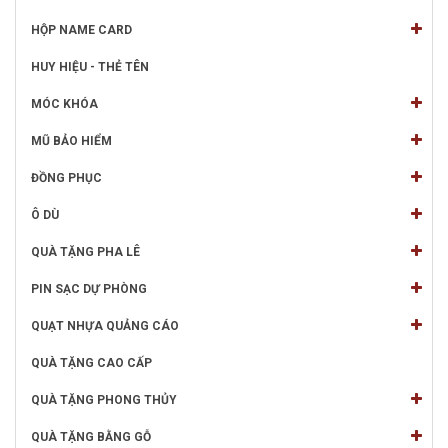
HỘP NAME CARD
HUY HIỆU - THẺ TÊN
MÓC KHÓA
MŨ BẢO HIỂM
ĐỒNG PHỤC
Ô DÙ
QUÀ TẶNG PHA LÊ
PIN SẠC DỰ PHÒNG
QUẠT NHỰA QUẢNG CÁO
QUÀ TẶNG CAO CẤP
QUÀ TẶNG PHONG THỦY
QUÀ TẶNG BẰNG GỖ