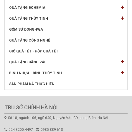
QUÀ TẶNG BOHEMIA
QUÀ TẶNG THỦY TINH
GỐM SỨ DONGHWA
QUÀ TẶNG CÔNG NGHỆ
GIỎ QUÀ TẾT - HỘP QUÀ TẾT
QUÀ TẶNG BẰNG VẢI
BÌNH NHỰA - BÌNH THỦY TINH
SẢN PHẨM ĐÃ THỰC HIỆN
TRỤ SỞ CHÍNH HÀ NỘI
Số 18, ngách 106, ngõ 640, Nguyễn Văn Cừ, Long Biên, Hà Nội
024.3200.4497 -
0985 889 618