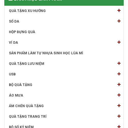
QUÀ TẶNG XU HƯỚNG
SỔ DA
HỘP ĐỰNG QUÀ
VÍ DA
SẢN PHẨM LÀM TỰ NHỰA SINH HỌC LÚA MÌ
QUÀ TẶNG LƯU NIỆM
USB
BỘ QUÀ TẶNG
ÁO MƯA
ẤM CHÉN QUÀ TẶNG
QUÀ TẶNG TRANG TRÍ
BỘ SỐ KỶ NIỆM