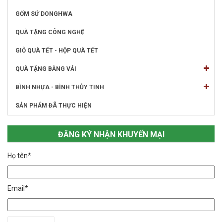
GỐM SỨ DONGHWA
QUÀ TẶNG CÔNG NGHỆ
GIỎ QUÀ TẾT - HỘP QUÀ TẾT
QUÀ TẶNG BẰNG VẢI
BÌNH NHỰA - BÌNH THỦY TINH
SẢN PHẨM ĐÃ THỰC HIỆN
ĐĂNG KÝ NHẬN KHUYẾN MẠI
Họ tên*
Email*