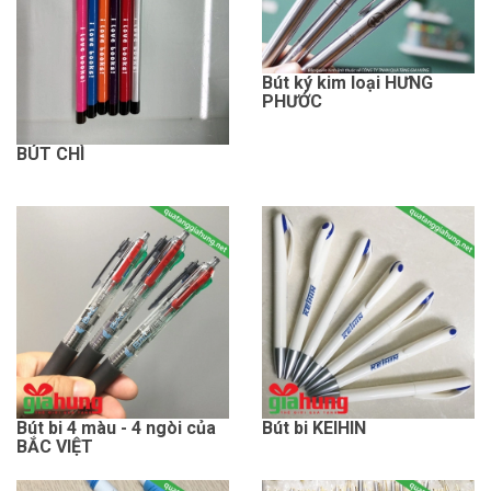
Bút ký kim loại HƯNG
PHƯỚC
BÚT CHÌ
Bút bi 4 màu - 4 ngòi của
Bút bi KEIHIN
BẮC VIỆT