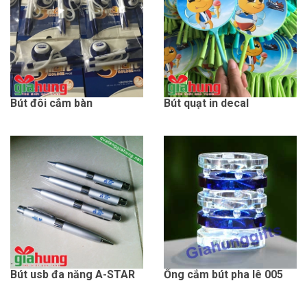
Bút đôi cắm bàn
Bút quạt in decal
Bút usb đa năng A-STAR
Ống cắm bút pha lê 005