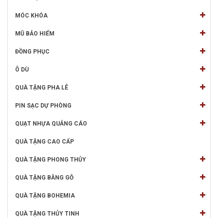
MÓC KHÓA
MŨ BẢO HIỂM
ĐỒNG PHỤC
Ô DÙ
QUÀ TẶNG PHA LÊ
PIN SẠC DỰ PHÒNG
QUẠT NHỰA QUẢNG CÁO
QUÀ TẶNG CAO CẤP
QUÀ TẶNG PHONG THỦY
QUÀ TẶNG BẰNG GỖ
QUÀ TẶNG BOHEMIA
QUÀ TẶNG THỦY TINH