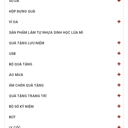
SỔ DA
HỘP ĐỰNG QUÀ
VÍ DA
SẢN PHẨM LÀM TỰ NHỰA SINH HỌC LÚA MÌ
QUÀ TẶNG LƯU NIỆM
USB
BỘ QUÀ TẶNG
ÁO MƯA
ẤM CHÉN QUÀ TẶNG
QUÀ TẶNG TRANG TRÍ
BỘ SỐ KỶ NIỆM
BÚT
LY CỐC