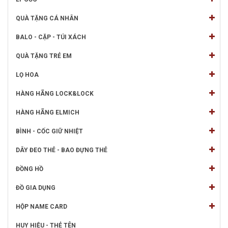
QUÀ TẶNG CÁ NHÂN
BALO - CẶP - TÚI XÁCH
QUÀ TẶNG TRẺ EM
LỌ HOA
HÀNG HÃNG LOCK&LOCK
HÀNG HÃNG ELMICH
BÌNH - CỐC GIỮ NHIỆT
DÂY ĐEO THẺ - BAO ĐỰNG THẺ
ĐỒNG HỒ
ĐỒ GIA DỤNG
HỘP NAME CARD
HUY HIỆU - THẺ TÊN