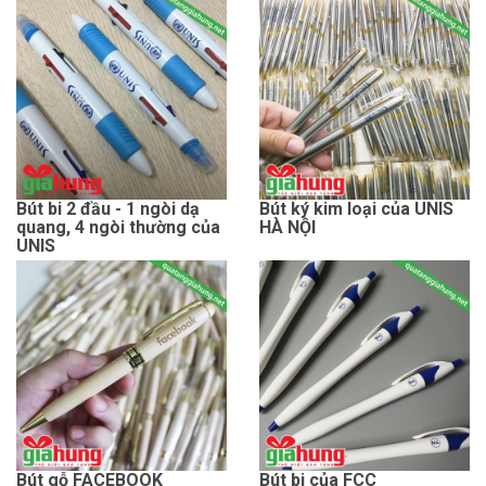
Bút bi 2 đầu - 1 ngòi dạ
Bút ký kim loại của UNIS
quang, 4 ngòi thường của
HÀ NỘI
UNIS
Bút gỗ FACEBOOK
Bút bi của FCC