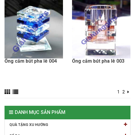
Ống cắm bút pha lê 004
Ống cắm bút pha lê 003
1
2
DANH MỤC SẢN PHẨM
QUÀ TẶNG XU HƯỚNG