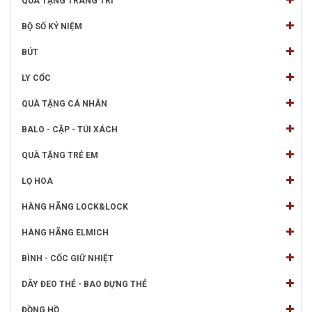
QUÀ TẶNG TRANG TRÍ
BỘ SỐ KỶ NIỆM
BÚT
LY CỐC
QUÀ TẶNG CÁ NHÂN
BALO - CẶP - TÚI XÁCH
QUÀ TẶNG TRẺ EM
LỌ HOA
HÀNG HÃNG LOCK&LOCK
HÀNG HÃNG ELMICH
BÌNH - CỐC GIỮ NHIỆT
DÂY ĐEO THẺ - BAO ĐỰNG THẺ
ĐỒNG HỒ