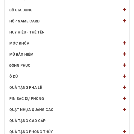
ĐỒ GIA DỤNG
HỘP NAME CARD
HUY HIỆU - THẺ TÊN
MÓC KHÓA
MŨ BẢO HIỂM
ĐỒNG PHỤC
Ô DÙ
QUÀ TẶNG PHA LÊ
PIN SẠC DỰ PHÒNG
QUẠT NHỰA QUẢNG CÁO
QUÀ TẶNG CAO CẤP
QUÀ TẶNG PHONG THỦY