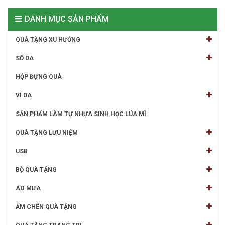
DANH MỤC SẢN PHẨM
QUÀ TẶNG XU HƯỚNG
SỔ DA
HỘP ĐỰNG QUÀ
VÍ DA
SẢN PHẨM LÀM TỰ NHỰA SINH HỌC LÚA MÌ
QUÀ TẶNG LƯU NIỆM
USB
BỘ QUÀ TẶNG
ÁO MƯA
ẤM CHÉN QUÀ TẶNG