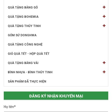
QUÀ TẶNG BẰNG GỖ
QUÀ TẶNG BOHEMIA
QUÀ TẶNG THỦY TINH
GỐM SỨ DONGHWA
QUÀ TẶNG CÔNG NGHỆ
GIỎ QUÀ TẾT - HỘP QUÀ TẾT
QUÀ TẶNG BẰNG VẢI
BÌNH NHỰA - BÌNH THỦY TINH
SẢN PHẨM ĐÃ THỰC HIỆN
ĐĂNG KÝ NHẬN KHUYẾN MẠI
Họ tên*