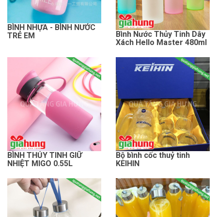
BÌNH NHỰA - BÌNH NƯỚC
Bình Nước Thủy Tinh Dây
TRẺ EM
Xách Hello Master 480ml
BÌNH THỦY TINH GIỮ
Bộ bình cốc thuỷ tinh
NHIỆT MIGO 0.55L
KEIHIN