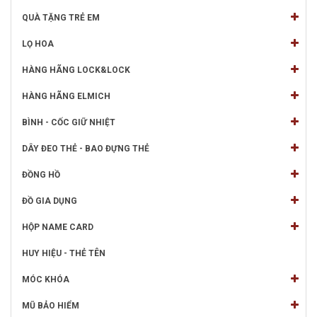
QUÀ TẶNG TRẺ EM
LỌ HOA
HÀNG HÃNG LOCK&LOCK
HÀNG HÃNG ELMICH
BÌNH - CỐC GIỮ NHIỆT
DÂY ĐEO THẺ - BAO ĐỰNG THẺ
ĐỒNG HỒ
ĐỒ GIA DỤNG
HỘP NAME CARD
HUY HIỆU - THẺ TÊN
MÓC KHÓA
MŨ BẢO HIỂM