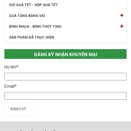
GIỎ QUÀ TẾT - HỘP QUÀ TẾT
QUÀ TẶNG BẰNG VẢI
BÌNH NHỰA - BÌNH THỦY TINH
SẢN PHẨM ĐÃ THỰC HIỆN
ĐĂNG KÝ NHẬN KHUYẾN MẠI
Họ tên*
Email*
ĐĂNG KÝ