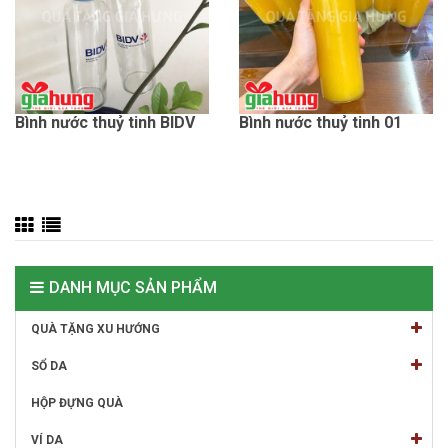
Bình nước thuỷ tinh BIDV
Bình nước thuỷ tinh 01
DANH MỤC SẢN PHẨM
QUÀ TẶNG XU HƯỚNG
SỔ DA
HỘP ĐỰNG QUÀ
VÍ DA