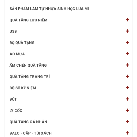
SẢN PHẨM LÀM TỰ NHỰA SINH HỌC LÚA MÌ
QUÀ TẶNG LƯU NIỆM
USB
BỘ QUÀ TẶNG
ÁO MƯA
ẤM CHÉN QUÀ TẶNG
QUÀ TẶNG TRANG TRÍ
BỘ SỐ KỶ NIỆM
BÚT
LY CỐC
QUÀ TẶNG CÁ NHÂN
BALO - CẶP - TÚI XÁCH