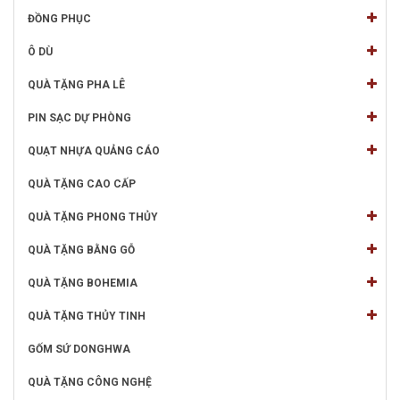
ĐỒNG PHỤC
Ô DÙ
QUÀ TẶNG PHA LÊ
PIN SẠC DỰ PHÒNG
QUẠT NHỰA QUẢNG CÁO
QUÀ TẶNG CAO CẤP
QUÀ TẶNG PHONG THỦY
QUÀ TẶNG BẰNG GỖ
QUÀ TẶNG BOHEMIA
QUÀ TẶNG THỦY TINH
GỐM SỨ DONGHWA
QUÀ TẶNG CÔNG NGHỆ