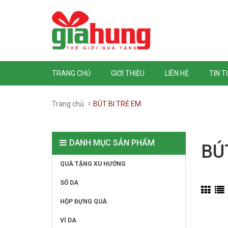
TRANG CHỦ
GIỚI THIỆU
LIÊN HỆ
TIN 
Trang chủ
BÚT BI TRẺ EM
DANH MỤC SẢN PHẨM
BÚ
QUÀ TẶNG XU HƯỚNG
SỔ DA
HỘP ĐỰNG QUÀ
VÍ DA