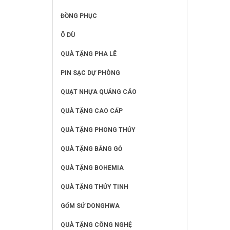
ĐỒNG PHỤC
Ô DÙ
QUÀ TẶNG PHA LÊ
PIN SẠC DỰ PHÒNG
QUẠT NHỰA QUẢNG CÁO
QUÀ TẶNG CAO CẤP
QUÀ TẶNG PHONG THỦY
QUÀ TẶNG BẰNG GỖ
QUÀ TẶNG BOHEMIA
QUÀ TẶNG THỦY TINH
GỐM SỨ DONGHWA
QUÀ TẶNG CÔNG NGHỆ