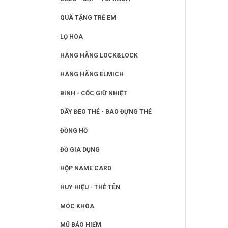
QUÀ TẶNG TRẺ EM
LỌ HOA
HÀNG HÃNG LOCK&LOCK
HÀNG HÃNG ELMICH
BÌNH - CỐC GIỮ NHIỆT
DÂY ĐEO THẺ - BAO ĐỰNG THẺ
ĐỒNG HỒ
ĐỒ GIA DỤNG
HỘP NAME CARD
HUY HIỆU - THẺ TÊN
MÓC KHÓA
MŨ BẢO HIỂM