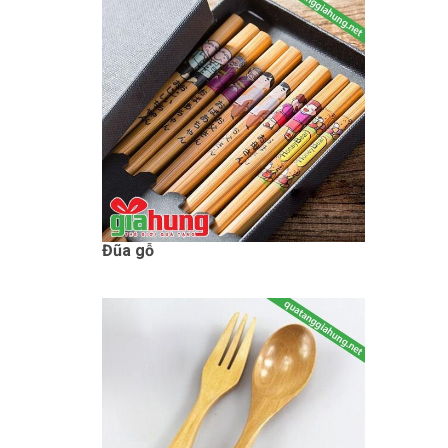
Đũa gỗ