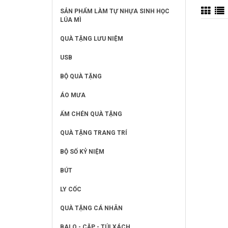
SẢN PHẨM LÀM TỰ NHỰA SINH HỌC
LÚA MÌ
QUÀ TẶNG LƯU NIỆM
USB
BỘ QUÀ TẶNG
ÁO MƯA
ẤM CHÉN QUÀ TẶNG
QUÀ TẶNG TRANG TRÍ
BỘ SỐ KỶ NIỆM
BÚT
LY CỐC
QUÀ TẶNG CÁ NHÂN
BALO - CẶP - TÚI XÁCH