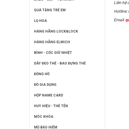
Liên hệ đ
QUÀ TẶNG TRẺ EM
Hotline:
Email:
q
LỌ HOA
HÀNG HÃNG LOCK&LOCK
HÀNG HÃNG ELMICH
BÌNH - CỐC GIỮ NHIỆT
DÂY ĐEO THẺ - BAO ĐỰNG THẺ
ĐỒNG HỒ
ĐỒ GIA DỤNG
HỘP NAME CARD
HUY HIỆU - THẺ TÊN
MÓC KHÓA
MŨ BẢO HIỂM