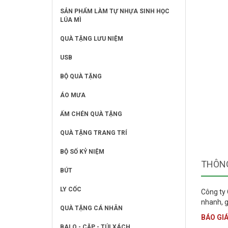
SẢN PHẨM LÀM TỰ NHỰA SINH HỌC
LÚA MÌ
QUÀ TẶNG LƯU NIỆM
USB
BỘ QUÀ TẶNG
ÁO MƯA
ẤM CHÉN QUÀ TẶNG
QUÀ TẶNG TRANG TRÍ
BỘ SỐ KỶ NIỆM
THÔNG
BÚT
LY CỐC
Công ty
nhanh, g
QUÀ TẶNG CÁ NHÂN
BÁO GIÁ
BALO - CẶP - TÚI XÁCH