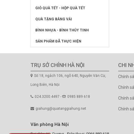
GIỎ QUÀ TẾT - HỘP QUÀ TẾT
QUÀ TẶNG BẰNG VẢI
BÌNH NHỰA - BÌNH THỦY TINH
SẢN PHẨM ĐÃ THỰC HIỆN
TRỤ SỞ CHÍNH HÀ NỘI
CHI N
Số 18, ngách 106, ngõ 640, Nguyễn Văn Cừ,
Chính s
Long Biên, Hà Nội
Chính s
024.3200.4497 -
0985 889 618
Chính sá
giahung@quatanggiahung.net
Chính s
Văn phòng Hà Nội
Đại diện: Mr. Dương - Điện thoại: 0966.889.618