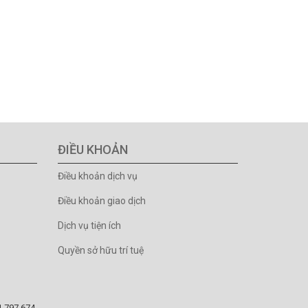
ĐIỀU KHOẢN
Điều khoản dịch vụ
Điều khoản giao dịch
Dịch vụ tiện ích
Quyền sở hữu trí tuệ
81.797.674