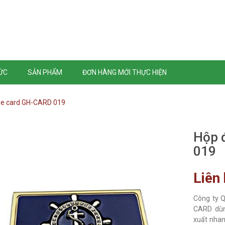
TỨC
SẢN PHẨM
ĐƠN HÀNG MỚI THỰC HIỆN
e card GH-CARD 019
Hộp 
019
Liên
Công ty 
CARD dùng
xuất nhan