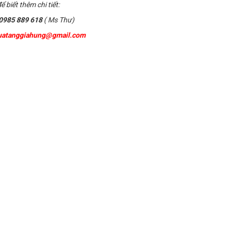
ể biết thêm chi tiết:
0985 889 618
( Ms Thư)
uatanggiahung@gmail.com