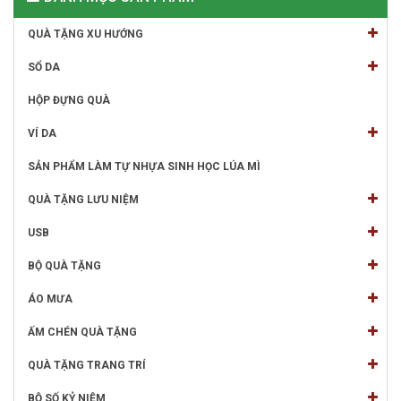
QUÀ TẶNG XU HƯỚNG
SỔ DA
HỘP ĐỰNG QUÀ
VÍ DA
SẢN PHẨM LÀM TỰ NHỰA SINH HỌC LÚA MÌ
QUÀ TẶNG LƯU NIỆM
USB
BỘ QUÀ TẶNG
ÁO MƯA
ẤM CHÉN QUÀ TẶNG
QUÀ TẶNG TRANG TRÍ
BỘ SỐ KỶ NIỆM