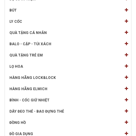
BÚT
LY CỐC
QUÀ TẶNG CÁ NHÂN
BALO - CẶP - TÚI XÁCH
QUÀ TẶNG TRẺ EM
LỌ HOA
HÀNG HÃNG LOCK&LOCK
HÀNG HÃNG ELMICH
BÌNH - CỐC GIỮ NHIỆT
DÂY ĐEO THẺ - BAO ĐỰNG THẺ
ĐỒNG HỒ
ĐỒ GIA DỤNG