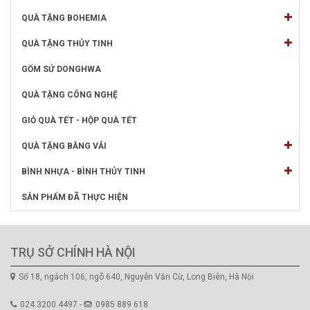
QUÀ TẶNG BOHEMIA
QUÀ TẶNG THỦY TINH
GỐM SỨ DONGHWA
QUÀ TẶNG CÔNG NGHỆ
GIỎ QUÀ TẾT - HỘP QUÀ TẾT
QUÀ TẶNG BẰNG VẢI
BÌNH NHỰA - BÌNH THỦY TINH
SẢN PHẨM ĐÃ THỰC HIỆN
TRỤ SỞ CHÍNH HÀ NỘI
Số 18, ngách 106, ngõ 640, Nguyễn Văn Cừ, Long Biên, Hà Nội
024.3200.4497 -
0985 889 618