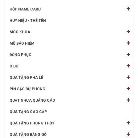
HỘP NAME CARD
HUY HIỆU - THẺ TÊN
MÓC KHÓA
MŨ BẢO HIỂM
ĐỒNG PHỤC
Ô DÙ
QUÀ TẶNG PHA LÊ
PIN SẠC DỰ PHÒNG
QUẠT NHỰA QUẢNG CÁO
QUÀ TẶNG CAO CẤP
QUÀ TẶNG PHONG THỦY
QUÀ TẶNG BẰNG GỖ