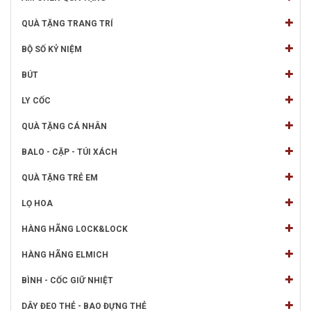
QUÀ TẶNG TRANG TRÍ
BỘ SỐ KỶ NIỆM
BÚT
LY CỐC
QUÀ TẶNG CÁ NHÂN
BALO - CẶP - TÚI XÁCH
QUÀ TẶNG TRẺ EM
LỌ HOA
HÀNG HÃNG LOCK&LOCK
HÀNG HÃNG ELMICH
BÌNH - CỐC GIỮ NHIỆT
DÂY ĐEO THẺ - BAO ĐỰNG THẺ