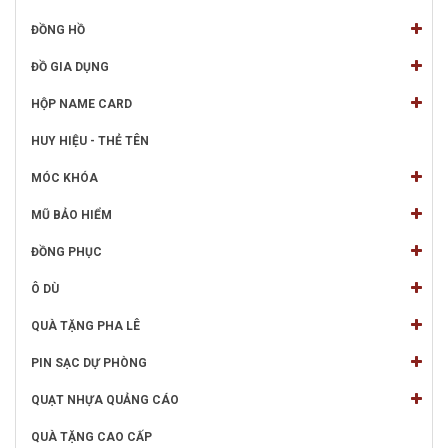
ĐỒNG HỒ
ĐỒ GIA DỤNG
HỘP NAME CARD
HUY HIỆU - THẺ TÊN
MÓC KHÓA
MŨ BẢO HIỂM
ĐỒNG PHỤC
Ô DÙ
QUÀ TẶNG PHA LÊ
PIN SẠC DỰ PHÒNG
QUẠT NHỰA QUẢNG CÁO
QUÀ TẶNG CAO CẤP