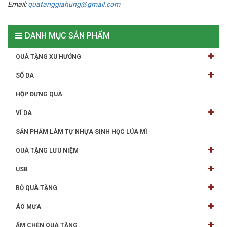
Email:
quatanggiahung@gmail.com
DANH MỤC SẢN PHẨM
QUÀ TẶNG XU HƯỚNG
SỔ DA
HỘP ĐỰNG QUÀ
VÍ DA
SẢN PHẨM LÀM TỰ NHỰA SINH HỌC LÚA MÌ
QUÀ TẶNG LƯU NIỆM
USB
BỘ QUÀ TẶNG
ÁO MƯA
ẤM CHÉN QUÀ TẶNG