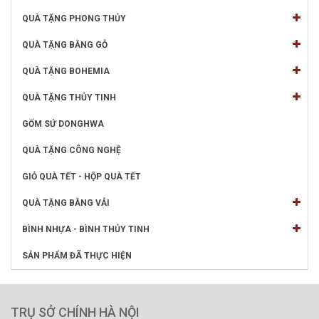
QUÀ TẶNG PHONG THỦY
QUÀ TẶNG BẰNG GỖ
QUÀ TẶNG BOHEMIA
QUÀ TẶNG THỦY TINH
GỐM SỨ DONGHWA
QUÀ TẶNG CÔNG NGHỆ
GIỎ QUÀ TẾT - HỘP QUÀ TẾT
QUÀ TẶNG BẰNG VẢI
BÌNH NHỰA - BÌNH THỦY TINH
SẢN PHẨM ĐÃ THỰC HIỆN
TRỤ SỞ CHÍNH HÀ NỘI