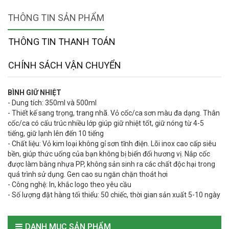
THÔNG TIN SẢN PHẨM
THÔNG TIN THANH TOÁN
CHÍNH SÁCH VẬN CHUYỂN
BÌNH GIỮ NHIỆT
- Dung tích: 350ml và 500ml
- Thiết kế sang trọng, trang nhã. Vỏ cốc/ca sơn màu đa dạng. Thân
cốc/ca có cấu trúc nhiều lớp giúp giữ nhiệt tốt, giữ nóng từ 4-5
tiếng, giữ lạnh lên đến 10 tiếng
- Chất liệu: Vỏ kim loại không gỉ sơn tĩnh điện. Lõi inox cao cấp siêu
bền, giúp thức uống của bạn không bị biến đổi hương vị. Nắp cốc
được làm bằng nhựa PP, không sản sinh ra các chất độc hại trong
quá trình sử dụng. Gen cao su ngăn chặn thoát hơi
- Công nghệ: In, khắc logo theo yêu cầu
- Số lượng đặt hàng tối thiểu: 50 chiếc, thời gian sản xuất 5-10 ngày
DANH MỤC SẢN PHẨM