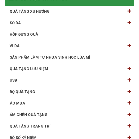
QUÀ TẶNG XU HƯỚNG
SỔ DA
HỘP ĐỰNG QUÀ
VÍ DA
SẢN PHẨM LÀM TỰ NHỰA SINH HỌC LÚA MÌ
QUÀ TẶNG LƯU NIỆM
USB
BỘ QUÀ TẶNG
ÁO MƯA
ẤM CHÉN QUÀ TẶNG
QUÀ TẶNG TRANG TRÍ
BỘ SỐ KỶ NIỆM