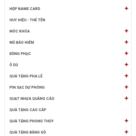
HỘP NAME CARD
HUY HIỆU - THẺ TÊN
MÓC KHÓA
MŨ BẢO HIỂM
ĐỒNG PHỤC
Ô DÙ
QUÀ TẶNG PHA LÊ
PIN SẠC DỰ PHÒNG
QUẠT NHỰA QUẢNG CÁO
QUÀ TẶNG CAO CẤP
QUÀ TẶNG PHONG THỦY
QUÀ TẶNG BẰNG GỖ