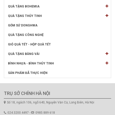
QUÀ TẶNG BOHEMIA
QUÀ TẶNG THỦY TINH
GỐM SỨ DONGHWA
QUÀ TẶNG CÔNG NGHỆ
GIỎ QUÀ TẾT - HỘP QUÀ TẾT
QUÀ TẶNG BẰNG VẢI
BÌNH NHỰA - BÌNH THỦY TINH
SẢN PHẨM ĐÃ THỰC HIỆN
TRỤ SỞ CHÍNH HÀ NỘI
Số 18, ngách 106, ngõ 640, Nguyễn Văn Cừ, Long Biên, Hà Nội
024.3200.4497 -
0985 889 618