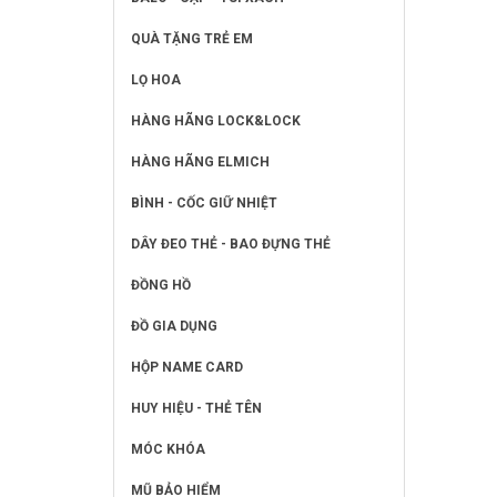
QUÀ TẶNG TRẺ EM
LỌ HOA
HÀNG HÃNG LOCK&LOCK
HÀNG HÃNG ELMICH
BÌNH - CỐC GIỮ NHIỆT
DÂY ĐEO THẺ - BAO ĐỰNG THẺ
ĐỒNG HỒ
ĐỒ GIA DỤNG
HỘP NAME CARD
HUY HIỆU - THẺ TÊN
MÓC KHÓA
MŨ BẢO HIỂM