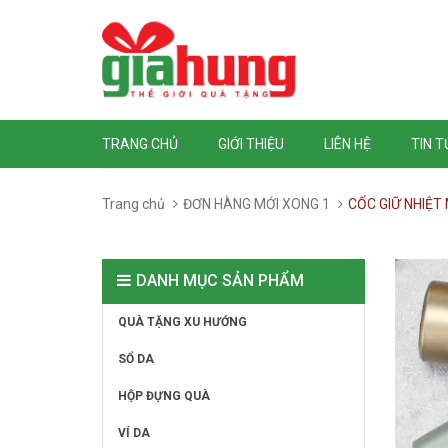
TRANG CHỦ
GIỚI THIỆU
LIÊN HỆ
TIN 
Trang chủ
ĐƠN HÀNG MỚI XONG 1
CỐC GIỮ NHIỆT
DANH MỤC SẢN PHẨM
QUÀ TẶNG XU HƯỚNG
SỔ DA
HỘP ĐỰNG QUÀ
VÍ DA