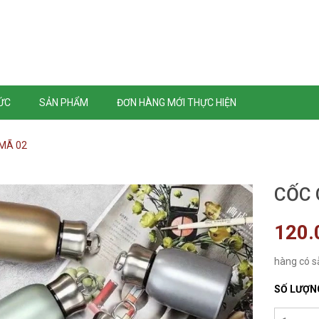
TỨC
SẢN PHẨM
ĐƠN HÀNG MỚI THỰC HIỆN
 MÃ 02
CỐC 
120.
hàng có s
SỐ LƯỢN