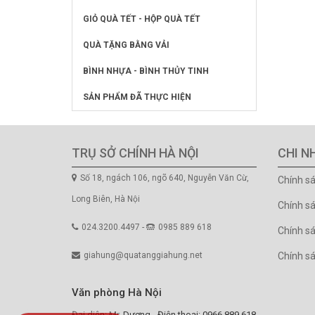
GIỎ QUÀ TẾT - HỘP QUÀ TẾT
QUÀ TẶNG BẰNG VẢI
BÌNH NHỰA - BÌNH THỦY TINH
SẢN PHẨM ĐÃ THỰC HIỆN
TRỤ SỞ CHÍNH HÀ NỘI
CHI N
Số 18, ngách 106, ngõ 640, Nguyễn Văn Cừ,
Chính s
Long Biên, Hà Nội
Chính s
024.3200.4497 -
0985 889 618
Chính sá
giahung@quatanggiahung.net
Chính s
Văn phòng Hà Nội
Đại diện: Mr. Dương - Điện thoại: 0966.889.618