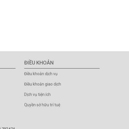
ĐIỀU KHOẢN
Điều khoản dịch vụ
Điều khoản giao dịch
Dịch vụ tiện ích
Quyền sở hữu trí tuệ
81.797.674