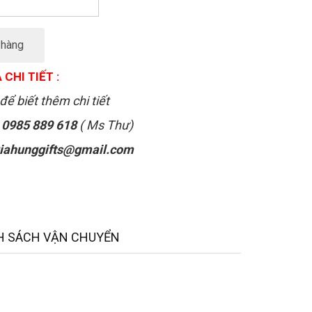
 hàng
 CHI TIẾT :
để biết thêm chi tiết
:
0985 889 618
( Ms Thư)
iahunggifts@gmail.com
H SÁCH VẬN CHUYỂN