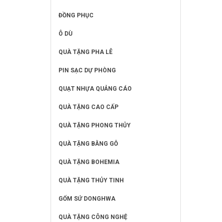
ĐỒNG PHỤC
Ô DÙ
QUÀ TẶNG PHA LÊ
PIN SẠC DỰ PHÒNG
QUẠT NHỰA QUẢNG CÁO
QUÀ TẶNG CAO CẤP
QUÀ TẶNG PHONG THỦY
QUÀ TẶNG BẰNG GỖ
QUÀ TẶNG BOHEMIA
QUÀ TẶNG THỦY TINH
GỐM SỨ DONGHWA
QUÀ TẶNG CÔNG NGHỆ