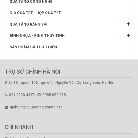
QUÀ TẶNG CÔNG NGHỆ
GIỎ QUÀ TẾT - HỘP QUÀ TẾT
QUÀ TẶNG BẰNG VẢI
BÌNH NHỰA - BÌNH THỦY TINH
SẢN PHẨM ĐÃ THỰC HIỆN
TRỤ SỞ CHÍNH HÀ NỘI
Số 18, ngách 106, ngõ 640, Nguyễn Văn Cừ, Long Biên, Hà Nội
024.3200.4497 -
0985 889 618
giahung@quatanggiahung.net
CHI NHÁNH