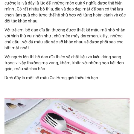
cưỡng lại và đây là lúc để những món quà ý nghĩa được thể hiện
mình . Có rất nhiều bộ thìa, dĩa và dao đẹp mắt để bạn có thể lựa
chọn làm quà cho từng thế hệ phù hợp với từng hoàn cảnh và các
đối tác khác nhau.
Với trẻ em, bộ dao dĩa ăn thường được thiết kế mẫu mã nhỏ nhắn
với hình thù vui nhộn như : chú mèo máy doremon, kitty , những
chú gấu...với đủ màu sắc sặc sỡ khác nhau sẽ được phối sao cho
bắt mắt nhất
Với người lớn thì bộ dao dĩa thiên về chất liệu và kiểu dáng sang
trọng vì vậy thường mạ vàng, khảm, khắc với những họa tiết đơn
giản, màu sắc hài hòa
Dưới đây là một số mẫu Gia Hưng giới thiệu tới bạn :