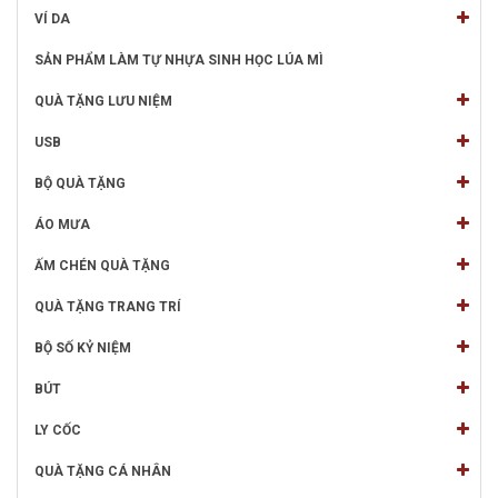
VÍ DA
SẢN PHẨM LÀM TỰ NHỰA SINH HỌC LÚA MÌ
QUÀ TẶNG LƯU NIỆM
USB
BỘ QUÀ TẶNG
ÁO MƯA
ẤM CHÉN QUÀ TẶNG
QUÀ TẶNG TRANG TRÍ
BỘ SỐ KỶ NIỆM
BÚT
LY CỐC
QUÀ TẶNG CÁ NHÂN