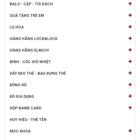
BALO - CẶP - TÚI XÁCH
QUÀ TẶNG TRẺ EM
LỌ HOA
HÀNG HÃNG LOCK&LOCK
HÀNG HÃNG ELMICH
BÌNH - CỐC GIỮ NHIỆT
DÂY ĐEO THẺ - BAO ĐỰNG THẺ
ĐỒNG HỒ
ĐỒ GIA DỤNG
HỘP NAME CARD
HUY HIỆU - THẺ TÊN
MÓC KHÓA