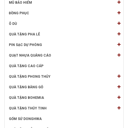
MŨ BẢO HIỂM
ĐỒNG PHỤC
Ô DÙ
QUÀ TẶNG PHA LÊ
PIN SẠC DỰ PHÒNG
QUẠT NHỰA QUẢNG CÁO
QUÀ TẶNG CAO CẤP
QUÀ TẶNG PHONG THỦY
QUÀ TẶNG BẰNG GỖ
QUÀ TẶNG BOHEMIA
QUÀ TẶNG THỦY TINH
GỐM SỨ DONGHWA