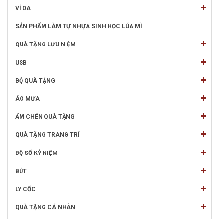
VÍ DA
SẢN PHẨM LÀM TỰ NHỰA SINH HỌC LÚA MÌ
QUÀ TẶNG LƯU NIỆM
USB
BỘ QUÀ TẶNG
ÁO MƯA
ẤM CHÉN QUÀ TẶNG
QUÀ TẶNG TRANG TRÍ
BỘ SỐ KỶ NIỆM
BÚT
LY CỐC
QUÀ TẶNG CÁ NHÂN