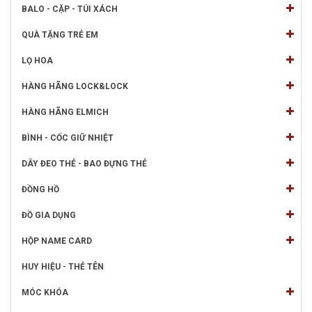
BALO - CẶP - TÚI XÁCH
QUÀ TẶNG TRẺ EM
LỌ HOA
HÀNG HÃNG LOCK&LOCK
HÀNG HÃNG ELMICH
BÌNH - CỐC GIỮ NHIỆT
DÂY ĐEO THẺ - BAO ĐỰNG THẺ
ĐỒNG HỒ
ĐỒ GIA DỤNG
HỘP NAME CARD
HUY HIỆU - THẺ TÊN
MÓC KHÓA