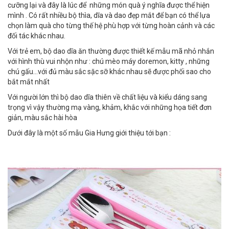
cưỡng lại và đây là lúc để những món quà ý nghĩa được thể hiện
mình . Có rất nhiều bộ thìa, dĩa và dao đẹp mắt để bạn có thể lựa
chọn làm quà cho từng thế hệ phù hợp với từng hoàn cảnh và các
đối tác khác nhau.
Với trẻ em, bộ dao dĩa ăn thường được thiết kế mẫu mã nhỏ nhắn
với hình thù vui nhộn như : chú mèo máy doremon, kitty , những
chú gấu...với đủ màu sắc sặc sỡ khác nhau sẽ được phối sao cho
bắt mắt nhất
Với người lớn thì bộ dao dĩa thiên về chất liệu và kiểu dáng sang
trọng vì vậy thường mạ vàng, khảm, khắc với những họa tiết đơn
giản, màu sắc hài hòa
Dưới đây là một số mẫu Gia Hưng giới thiệu tới bạn :