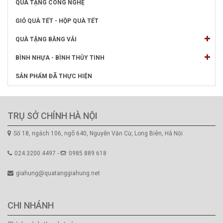
QUÀ TẶNG CÔNG NGHỆ
GIỎ QUÀ TẾT - HỘP QUÀ TẾT
QUÀ TẶNG BẰNG VẢI
BÌNH NHỰA - BÌNH THỦY TINH
SẢN PHẨM ĐÃ THỰC HIỆN
TRỤ SỞ CHÍNH HÀ NỘI
Số 18, ngách 106, ngõ 640, Nguyễn Văn Cừ, Long Biên, Hà Nội
024.3200.4497 -
0985 889 618
giahung@quatanggiahung.net
CHI NHÁNH