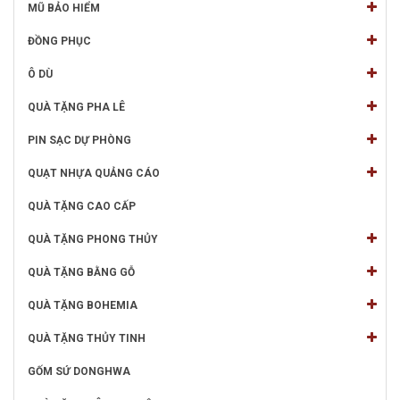
MŨ BẢO HIỂM
ĐỒNG PHỤC
Ô DÙ
QUÀ TẶNG PHA LÊ
PIN SẠC DỰ PHÒNG
QUẠT NHỰA QUẢNG CÁO
QUÀ TẶNG CAO CẤP
QUÀ TẶNG PHONG THỦY
QUÀ TẶNG BẰNG GỖ
QUÀ TẶNG BOHEMIA
QUÀ TẶNG THỦY TINH
GỐM SỨ DONGHWA