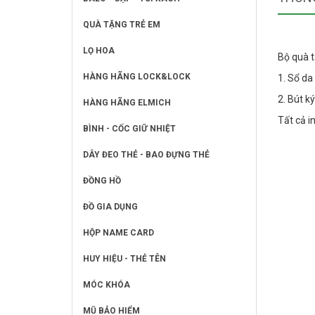
QUÀ TẶNG TRẺ EM
LỌ HOA
Bộ quà t
HÀNG HÃNG LOCK&LOCK
1. Sổ da
2. Bút k
HÀNG HÃNG ELMICH
Tất cả i
BÌNH - CỐC GIỮ NHIỆT
DÂY ĐEO THẺ - BAO ĐỰNG THẺ
ĐỒNG HỒ
ĐỒ GIA DỤNG
HỘP NAME CARD
HUY HIỆU - THẺ TÊN
MÓC KHÓA
MŨ BẢO HIỂM