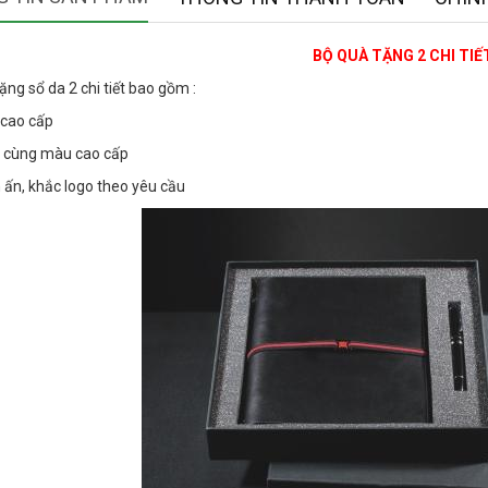
BỘ QUÀ TẶNG 2 CHI TIẾ
ặng sổ da 2 chi tiết bao gồm :
 cao cấp
ý cùng màu cao cấp
n ấn, khắc logo theo yêu cầu