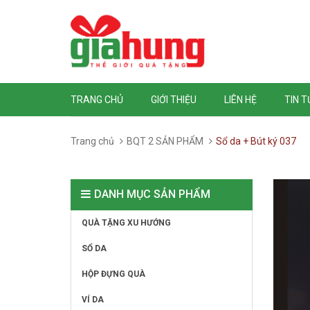
TRANG CHỦ
GIỚI THIỆU
LIÊN HỆ
TIN 
Trang chủ
BQT 2 SẢN PHẨM
Sổ da + Bút ký 037
DANH MỤC SẢN PHẨM
QUÀ TẶNG XU HƯỚNG
SỔ DA
HỘP ĐỰNG QUÀ
VÍ DA