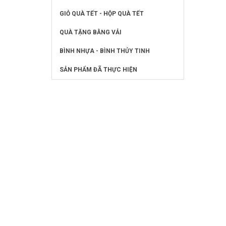
GIỎ QUÀ TẾT - HỘP QUÀ TẾT
QUÀ TẶNG BẰNG VẢI
BÌNH NHỰA - BÌNH THỦY TINH
SẢN PHẨM ĐÃ THỰC HIỆN