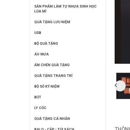
SẢN PHẨM LÀM TỰ NHỰA SINH HỌC
LÚA MÌ
QUÀ TẶNG LƯU NIỆM
USB
BỘ QUÀ TẶNG
ÁO MƯA
ẤM CHÉN QUÀ TẶNG
QUÀ TẶNG TRANG TRÍ
BỘ SỐ KỶ NIỆM
BÚT
LY CỐC
QUÀ TẶNG CÁ NHÂN
THÔNG
BALO - CẶP - TÚI XÁCH