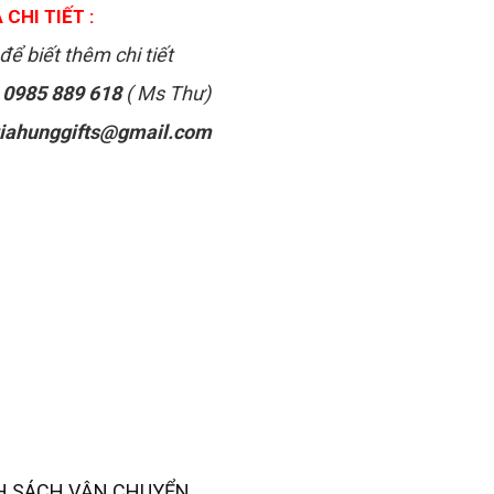
 CHI TIẾT :
để biết thêm chi tiết
:
0985 889 618
( Ms Thư)
iahunggifts@gmail.com
H SÁCH VẬN CHUYỂN