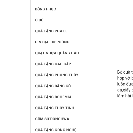
ĐỒNG PHỤC
Ô DÙ
QUÀ TẶNG PHA LÊ
PIN SẠC DỰ PHÒNG
QUẠT NHỰA QUẢNG CÁO
QUÀ TẶNG CAO CẤP
Bộ quà t
QUÀ TẶNG PHONG THỦY
hợp với 
luôn đưa
QUÀ TẶNG BẰNG GỖ
da,giấy 
làm hài 
QUÀ TẶNG BOHEMIA
QUÀ TẶNG THỦY TINH
GỐM SỨ DONGHWA
QUÀ TẶNG CÔNG NGHỆ