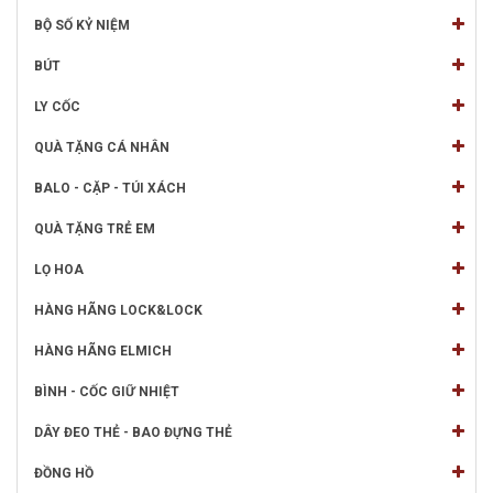
BỘ SỐ KỶ NIỆM
BÚT
LY CỐC
QUÀ TẶNG CÁ NHÂN
BALO - CẶP - TÚI XÁCH
QUÀ TẶNG TRẺ EM
LỌ HOA
HÀNG HÃNG LOCK&LOCK
HÀNG HÃNG ELMICH
BÌNH - CỐC GIỮ NHIỆT
DÂY ĐEO THẺ - BAO ĐỰNG THẺ
ĐỒNG HỒ