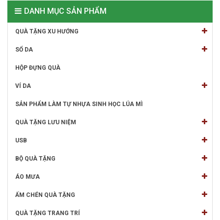
DANH MỤC SẢN PHẨM
QUÀ TẶNG XU HƯỚNG
SỔ DA
HỘP ĐỰNG QUÀ
VÍ DA
SẢN PHẨM LÀM TỰ NHỰA SINH HỌC LÚA MÌ
QUÀ TẶNG LƯU NIỆM
USB
BỘ QUÀ TẶNG
ÁO MƯA
ẤM CHÉN QUÀ TẶNG
QUÀ TẶNG TRANG TRÍ