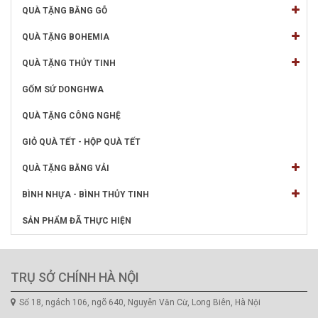
QUÀ TẶNG BẰNG GỖ
QUÀ TẶNG BOHEMIA
QUÀ TẶNG THỦY TINH
GỐM SỨ DONGHWA
QUÀ TẶNG CÔNG NGHỆ
GIỎ QUÀ TẾT - HỘP QUÀ TẾT
QUÀ TẶNG BẰNG VẢI
BÌNH NHỰA - BÌNH THỦY TINH
SẢN PHẨM ĐÃ THỰC HIỆN
TRỤ SỞ CHÍNH HÀ NỘI
Số 18, ngách 106, ngõ 640, Nguyễn Văn Cừ, Long Biên, Hà Nội