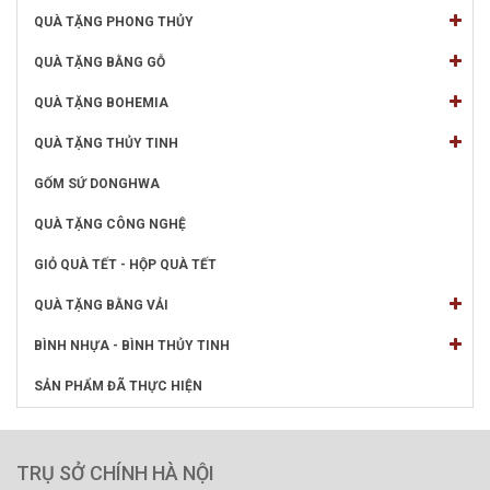
QUÀ TẶNG PHONG THỦY
QUÀ TẶNG BẰNG GỖ
QUÀ TẶNG BOHEMIA
QUÀ TẶNG THỦY TINH
GỐM SỨ DONGHWA
QUÀ TẶNG CÔNG NGHỆ
GIỎ QUÀ TẾT - HỘP QUÀ TẾT
QUÀ TẶNG BẰNG VẢI
BÌNH NHỰA - BÌNH THỦY TINH
SẢN PHẨM ĐÃ THỰC HIỆN
TRỤ SỞ CHÍNH HÀ NỘI