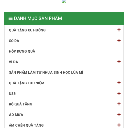
DANH MỤC SẢN PHẨM
QUÀ TẶNG XU HƯỚNG
SỔ DA
HỘP ĐỰNG QUÀ
VÍ DA
SẢN PHẨM LÀM TỰ NHỰA SINH HỌC LÚA MÌ
QUÀ TẶNG LƯU NIỆM
USB
BỘ QUÀ TẶNG
ÁO MƯA
ẤM CHÉN QUÀ TẶNG