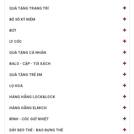
QUÀ TẶNG TRANG TRÍ
BỘ SỐ KỶ NIỆM
BÚT
LY CỐC
QUÀ TẶNG CÁ NHÂN
BALO - CẶP - TÚI XÁCH
QUÀ TẶNG TRẺ EM
LỌ HOA
HÀNG HÃNG LOCK&LOCK
HÀNG HÃNG ELMICH
BÌNH - CỐC GIỮ NHIỆT
DÂY ĐEO THẺ - BAO ĐỰNG THẺ