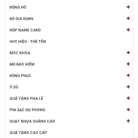
ĐỒNG HỒ
ĐỒ GIA DỤNG
HỘP NAME CARD
HUY HIỆU - THẺ TÊN
MÓC KHÓA
MŨ BẢO HIỂM
ĐỒNG PHỤC
Ô DÙ
QUÀ TẶNG PHA LÊ
PIN SẠC DỰ PHÒNG
QUẠT NHỰA QUẢNG CÁO
QUÀ TẶNG CAO CẤP