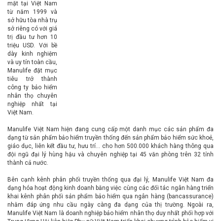
mặt tại Việt Nam
từ năm 1999 và
sở hữu tòa nhà trụ
sở riêng có với giá
trị đầu tư hơn 10
triệu USD. Với bề
dày kinh nghiệm
và uy tín toàn cầu,
Manulife đặt mục
tiêu trở thành
công ty bảo hiểm
nhân thọ chuyên
nghiệp nhất tại
Việt Nam.
Manulife Việt Nam hiện đang cung cấp một danh mục các sản phẩm đa
dạng từ sản phẩm bảo hiểm truyền thống đến sản phẩm bảo hiểm sức khoẻ,
giáo dục, liên kết đầu tư, hưu trí… cho hơn 500.000 khách hàng thông qua
đội ngũ đại lý hùng hậu và chuyên nghiệp tại 45 văn phòng trên 32 tỉnh
thành cả nước.
Bên cạnh kênh phân phối truyền thống qua đại lý, Manulife Việt Nam đa
dạng hóa hoạt động kinh doanh bằng việc cùng các đối tác ngân hàng triển
khai kênh phân phối sản phẩm bảo hiểm qua ngân hàng (bancassurance)
nhằm đáp ứng nhu cầu ngày càng đa dạng của thị trường. Ngoài ra,
Manulife Việt Nam là doanh nghiệp bảo hiểm nhân thọ duy nhất phối hợp với