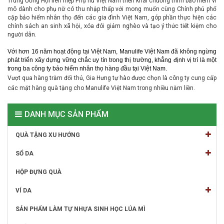
Trung Ương Hội liên hiệp Phụ nữ Việt Nam triển khai chương trình bảo hiểm vi
mô dành cho phụ nữ có thu nhập thấp với mong muốn cùng Chính phủ phổ
cập bảo hiểm nhân thọ đến các gia đình Việt Nam, góp phần thực hiện các
chính sách an sinh xã hội, xóa đói giảm nghèo và tạo ý thức tiết kiệm cho
người dân.
Với hơn 16 năm hoạt động tại Việt Nam, Manulife Việt Nam đã không ngừng
phát triển xây dựng vững chắc uy tín trong thị trường, khẳng định vị trí là một
trong ba công ty bảo hiểm nhân thọ hàng đầu tại Việt Nam.
Vượt qua hàng trăm đối thủ, Gia Hưng t
ự hào được chọn là công ty cung cấp
các mặt hàng quà tặng cho Manulife Việt Nam trong nhiều năm liền.
DANH MỤC SẢN PHẨM
QUÀ TẶNG XU HƯỚNG
SỔ DA
HỘP ĐỰNG QUÀ
VÍ DA
SẢN PHẨM LÀM TỰ NHỰA SINH HỌC LÚA MÌ