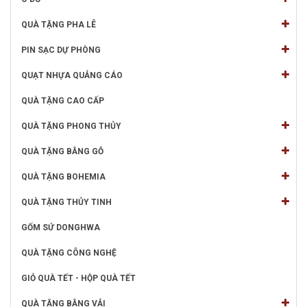
QUÀ TẶNG PHA LÊ
PIN SẠC DỰ PHÒNG
QUẠT NHỰA QUẢNG CÁO
QUÀ TẶNG CAO CẤP
QUÀ TẶNG PHONG THỦY
QUÀ TẶNG BẰNG GỖ
QUÀ TẶNG BOHEMIA
QUÀ TẶNG THỦY TINH
GỐM SỨ DONGHWA
QUÀ TẶNG CÔNG NGHỆ
GIỎ QUÀ TẾT - HỘP QUÀ TẾT
QUÀ TẶNG BẰNG VẢI