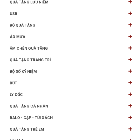
QUÀ TẶNG LƯU NIỆM
USB
BỘ QUÀ TẶNG
ÁO MƯA
ẤM CHÉN QUÀ TẶNG
QUÀ TẶNG TRANG TRÍ
BỘ SỐ KỶ NIỆM
BÚT
LY CỐC
QUÀ TẶNG CÁ NHÂN
BALO - CẶP - TÚI XÁCH
QUÀ TẶNG TRẺ EM