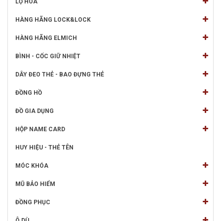
LỌ HOA
HÀNG HÃNG LOCK&LOCK
HÀNG HÃNG ELMICH
BÌNH - CỐC GIỮ NHIỆT
DÂY ĐEO THẺ - BAO ĐỰNG THẺ
ĐỒNG HỒ
ĐỒ GIA DỤNG
HỘP NAME CARD
HUY HIỆU - THẺ TÊN
MÓC KHÓA
MŨ BẢO HIỂM
ĐỒNG PHỤC
Ô DÙ