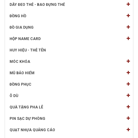
DÂY ĐEO THẺ - BAO ĐỰNG THẺ
ĐỒNG HỒ
ĐỒ GIA DỤNG
HỘP NAME CARD
HUY HIỆU - THẺ TÊN
MÓC KHÓA
MŨ BẢO HIỂM
ĐỒNG PHỤC
Ô DÙ
QUÀ TẶNG PHA LÊ
PIN SẠC DỰ PHÒNG
QUẠT NHỰA QUẢNG CÁO