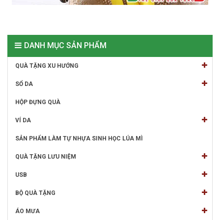
DANH MỤC SẢN PHẨM
QUÀ TẶNG XU HƯỚNG
SỔ DA
HỘP ĐỰNG QUÀ
VÍ DA
SẢN PHẨM LÀM TỰ NHỰA SINH HỌC LÚA MÌ
QUÀ TẶNG LƯU NIỆM
USB
BỘ QUÀ TẶNG
ÁO MƯA