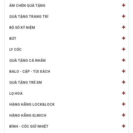
ẤM CHÉN QUÀ TẶNG
QUÀ TẶNG TRANG TRÍ
BỘ SỐ KỶ NIỆM
BÚT
LY CỐC
QUÀ TẶNG CÁ NHÂN
BALO - CẶP - TÚI XÁCH
QUÀ TẶNG TRẺ EM
LỌ HOA
HÀNG HÃNG LOCK&LOCK
HÀNG HÃNG ELMICH
BÌNH - CỐC GIỮ NHIỆT