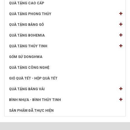
QUÀ TẶNG CAO CẤP
QUÀ TẶNG PHONG THỦY
QUÀ TẶNG BẰNG GỖ
QUÀ TẶNG BOHEMIA
QUÀ TẶNG THỦY TINH
GỐM SỨ DONGHWA
QUÀ TẶNG CÔNG NGHỆ
GIỎ QUÀ TẾT - HỘP QUÀ TẾT
QUÀ TẶNG BẰNG VẢI
BÌNH NHỰA - BÌNH THỦY TINH
SẢN PHẨM ĐÃ THỰC HIỆN