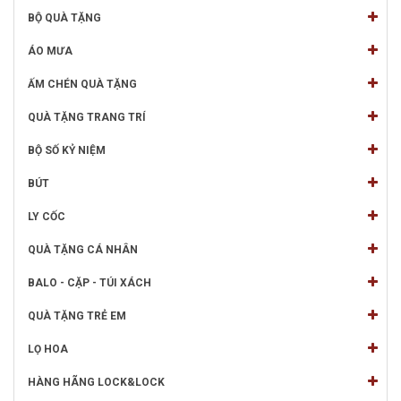
BỘ QUÀ TẶNG
ÁO MƯA
ẤM CHÉN QUÀ TẶNG
QUÀ TẶNG TRANG TRÍ
BỘ SỐ KỶ NIỆM
BÚT
LY CỐC
QUÀ TẶNG CÁ NHÂN
BALO - CẶP - TÚI XÁCH
QUÀ TẶNG TRẺ EM
LỌ HOA
HÀNG HÃNG LOCK&LOCK