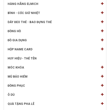
HÀNG HÃNG ELMICH
BÌNH - CỐC GIỮ NHIỆT
DÂY ĐEO THẺ - BAO ĐỰNG THẺ
ĐỒNG HỒ
ĐỒ GIA DỤNG
HỘP NAME CARD
HUY HIỆU - THẺ TÊN
MÓC KHÓA
MŨ BẢO HIỂM
ĐỒNG PHỤC
Ô DÙ
QUÀ TẶNG PHA LÊ