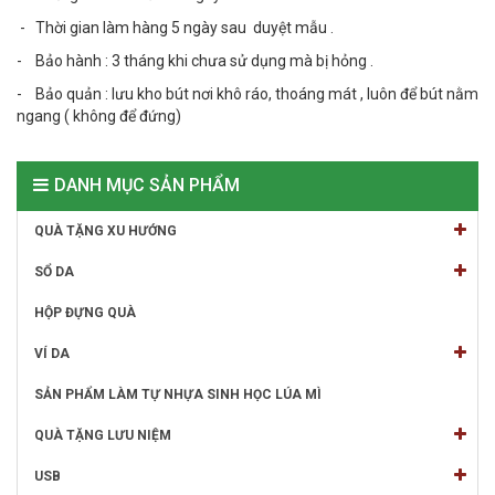
- Thời gian làm hàng 5 ngày sau duyệt mẫu .
- Bảo hành : 3 tháng khi chưa sử dụng mà bị hỏng .
- Bảo quản : lưu kho bút nơi khô ráo, thoáng mát , luôn để bút nằm
ngang ( không để đứng)
DANH MỤC SẢN PHẨM
QUÀ TẶNG XU HƯỚNG
SỔ DA
HỘP ĐỰNG QUÀ
VÍ DA
SẢN PHẨM LÀM TỰ NHỰA SINH HỌC LÚA MÌ
QUÀ TẶNG LƯU NIỆM
USB