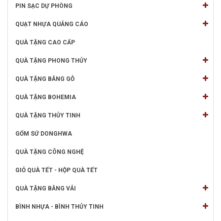
PIN SẠC DỰ PHÒNG
QUẠT NHỰA QUẢNG CÁO
QUÀ TẶNG CAO CẤP
QUÀ TẶNG PHONG THỦY
QUÀ TẶNG BẰNG GỖ
QUÀ TẶNG BOHEMIA
QUÀ TẶNG THỦY TINH
GỐM SỨ DONGHWA
QUÀ TẶNG CÔNG NGHỆ
GIỎ QUÀ TẾT - HỘP QUÀ TẾT
QUÀ TẶNG BẰNG VẢI
BÌNH NHỰA - BÌNH THỦY TINH