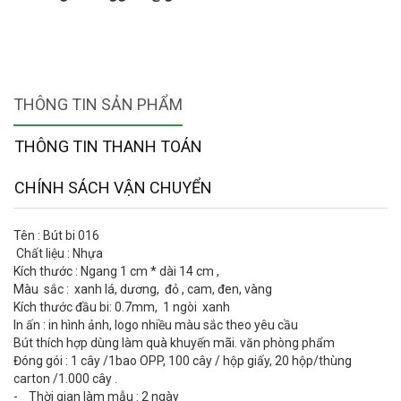
THÔNG TIN SẢN PHẨM
THÔNG TIN THANH TOÁN
CHÍNH SÁCH VẬN CHUYỂN
Tên : Bút bi 016
Chất liệu : Nhựa
Kích thước : Ngang 1 cm * dài 14 cm ,
Màu sắc : xanh lá, dương, đỏ , cam, đen, vàng
Kích thước đầu bi: 0.7mm, 1 ngòi xanh
In ấn : in hình ảnh, logo nhiều màu sắc theo yêu cầu
Bút thích hợp dùng làm quà khuyến mãi. văn phòng phẩm
Đóng gói : 1 cây /1bao OPP, 100 cây / hộp giấy, 20 hộp/thùng
carton /1.000 cây .
- Thời gian làm mẫu : 2 ngày