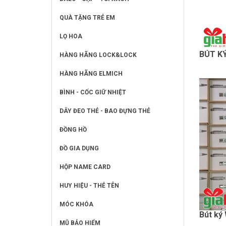
QUÀ TẶNG TRẺ EM
LỌ HOA
BÚT K
HÀNG HÃNG LOCK&LOCK
HÀNG HÃNG ELMICH
BÌNH - CỐC GIỮ NHIỆT
DÂY ĐEO THẺ - BAO ĐỰNG THẺ
ĐỒNG HỒ
ĐỒ GIA DỤNG
HỘP NAME CARD
HUY HIỆU - THẺ TÊN
MÓC KHÓA
Bút ký
MŨ BẢO HIỂM