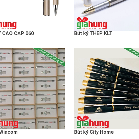
Ý CAO CẤP 060
Bút ký THÉP KLT
 Wincom
Bút ký City Home