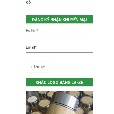
gỗ
ĐĂNG KÝ NHẬN KHUYẾN MẠI
Họ tên*
Email*
ĐĂNG KÝ
KHẮC LOGO BẰNG LA-ZE