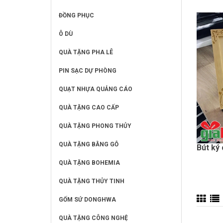
ĐỒNG PHỤC
Ô DÙ
QUÀ TẶNG PHA LÊ
PIN SẠC DỰ PHÒNG
QUẠT NHỰA QUẢNG CÁO
QUÀ TẶNG CAO CẤP
QUÀ TẶNG PHONG THỦY
QUÀ TẶNG BẰNG GỖ
Bút ký
QUÀ TẶNG BOHEMIA
QUÀ TẶNG THỦY TINH
GỐM SỨ DONGHWA
QUÀ TẶNG CÔNG NGHỆ