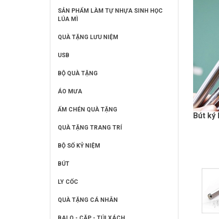
SẢN PHẨM LÀM TỰ NHỰA SINH HỌC
LÚA MÌ
QUÀ TẶNG LƯU NIỆM
USB
BỘ QUÀ TẶNG
ÁO MƯA
ẤM CHÉN QUÀ TẶNG
Bút ký
QUÀ TẶNG TRANG TRÍ
BỘ SỐ KỶ NIỆM
BÚT
LY CỐC
QUÀ TẶNG CÁ NHÂN
BALO - CẶP - TÚI XÁCH