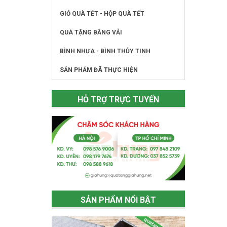
GIỎ QUÀ TẾT - HỘP QUÀ TẾT
QUÀ TẶNG BẰNG VẢI
BÌNH NHỰA - BÌNH THỦY TINH
SẢN PHẨM ĐÃ THỰC HIỆN
HỖ TRỢ TRỰC TUYẾN
SẢN PHẨM NỔI BẬT