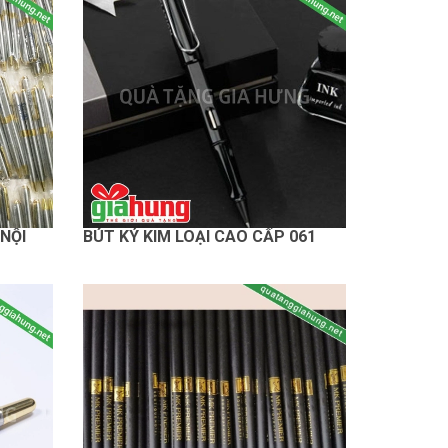
 NỘI
BÚT KÝ KIM LOẠI CAO CẤP 061