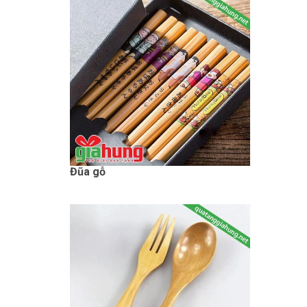
Đũa gỗ