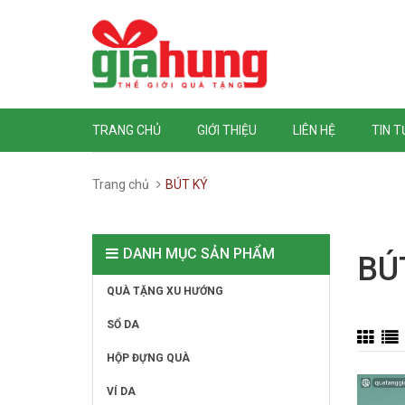
TRANG CHỦ
GIỚI THIỆU
LIÊN HỆ
TIN 
Trang chủ
BÚT KÝ
DANH MỤC SẢN PHẨM
BÚ
QUÀ TẶNG XU HƯỚNG
SỔ DA
HỘP ĐỰNG QUÀ
VÍ DA