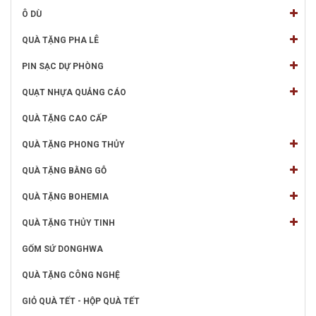
Ô DÙ
QUÀ TẶNG PHA LÊ
PIN SẠC DỰ PHÒNG
QUẠT NHỰA QUẢNG CÁO
QUÀ TẶNG CAO CẤP
QUÀ TẶNG PHONG THỦY
QUÀ TẶNG BẰNG GỖ
QUÀ TẶNG BOHEMIA
QUÀ TẶNG THỦY TINH
GỐM SỨ DONGHWA
QUÀ TẶNG CÔNG NGHỆ
GIỎ QUÀ TẾT - HỘP QUÀ TẾT