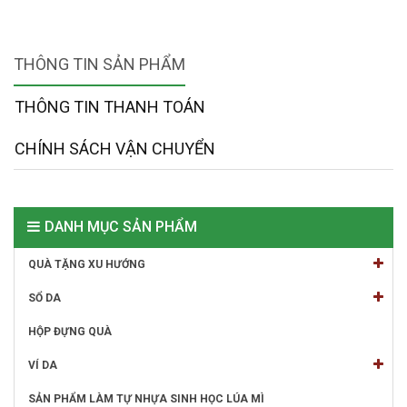
THÔNG TIN SẢN PHẨM
THÔNG TIN THANH TOÁN
CHÍNH SÁCH VẬN CHUYỂN
DANH MỤC SẢN PHẨM
QUÀ TẶNG XU HƯỚNG
SỔ DA
HỘP ĐỰNG QUÀ
VÍ DA
SẢN PHẨM LÀM TỰ NHỰA SINH HỌC LÚA MÌ