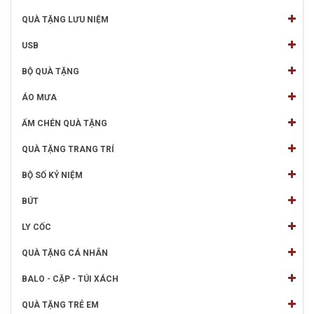
QUÀ TẶNG LƯU NIỆM
USB
BỘ QUÀ TẶNG
ÁO MƯA
ẤM CHÉN QUÀ TẶNG
QUÀ TẶNG TRANG TRÍ
BỘ SỐ KỶ NIỆM
BÚT
LY CỐC
QUÀ TẶNG CÁ NHÂN
BALO - CẶP - TÚI XÁCH
QUÀ TẶNG TRẺ EM