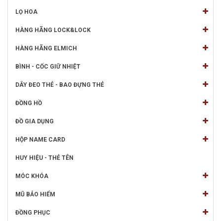
LỌ HOA
HÀNG HÃNG LOCK&LOCK
HÀNG HÃNG ELMICH
BÌNH - CỐC GIỮ NHIỆT
DÂY ĐEO THẺ - BAO ĐỰNG THẺ
ĐỒNG HỒ
ĐỒ GIA DỤNG
HỘP NAME CARD
HUY HIỆU - THẺ TÊN
MÓC KHÓA
MŨ BẢO HIỂM
ĐỒNG PHỤC