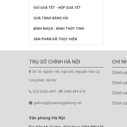
GIỎ QUÀ TẾT - HỘP QUÀ TẾT
QUÀ TẶNG BẰNG VẢI
BÌNH NHỰA - BÌNH THỦY TINH
SẢN PHẨM ĐÃ THỰC HIỆN
TRỤ SỞ CHÍNH HÀ NỘI
CHI N
Số 18, ngách 106, ngõ 640, Nguyễn Văn Cừ,
Chính s
Long Biên, Hà Nội
Chính s
024.3200.4497 -
0985 889 618
Chính sá
giahung@quatanggiahung.net
Chính s
Văn phòng Hà Nội
Đại diện: Mr. Dương - Điện thoại: 0966.889.618