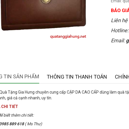
Email: q
BÁO GIÁ
Liên hệ 
Hotline
Email:
g
 TIN SẢN PHẨM
THÔNG TIN THANH TOÁN
CHÍN
 Quà Tặng Gia Hưng chuyên cung cấp CẶP DA CAO CẤP dùng làm quà tặng
nh, giá cả cạnh nhanh, uy tín.
 CHI TIẾT
ể biết thêm chi tiết:
0985 889 618
( Ms Thư)