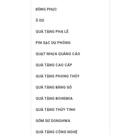
ĐỒNG PHỤC
Ô DÙ
QUÀ TẶNG PHA LÊ
PIN SẠC DỰ PHÒNG
QUẠT NHỰA QUẢNG CÁO
QUÀ TẶNG CAO CẤP
QUÀ TẶNG PHONG THỦY
QUÀ TẶNG BẰNG GỖ
QUÀ TẶNG BOHEMIA
QUÀ TẶNG THỦY TINH
GỐM SỨ DONGHWA
QUÀ TẶNG CÔNG NGHỆ