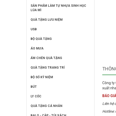
SẢN PHẨM LÀM TỰ NHỰA SINH HỌC
LÚA MÌ
QUÀ TẶNG LƯU NIỆM
USB
BỘ QUÀ TẶNG
ÁO MƯA
ẤM CHÉN QUÀ TẶNG
QUÀ TẶNG TRANG TRÍ
THÔNG
BỘ SỐ KỶ NIỆM
Công ty
BÚT
xuất nha
BÁO GIÁ
LY CỐC
Liên hệ đ
QUÀ TẶNG CÁ NHÂN
Hotline:
BALO - CẶP - TÚI XÁCH