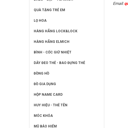
Email:
q
QUÀ TẶNG TRẺ EM
LỌ HOA
HÀNG HÃNG LOCK&LOCK
HÀNG HÃNG ELMICH
BÌNH - CỐC GIỮ NHIỆT
DÂY ĐEO THẺ - BAO ĐỰNG THẺ
ĐỒNG HỒ
ĐỒ GIA DỤNG
HỘP NAME CARD
HUY HIỆU - THẺ TÊN
MÓC KHÓA
MŨ BẢO HIỂM