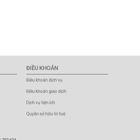
ĐIỀU KHOẢN
Điều khoản dịch vụ
Điều khoản giao dịch
Dịch vụ tiện ích
Quyền sở hữu trí tuệ
81.797.674