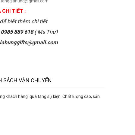
uatanggiahung@gmail.com
 CHI TIẾT :
để biết thêm chi tiết
:
0985 889 618
( Ms Thư)
iahunggifts@gmail.com
H SÁCH VẬN CHUYỂN
 khách hàng, quà tặng sự kiện. Chất lượng cao, sản