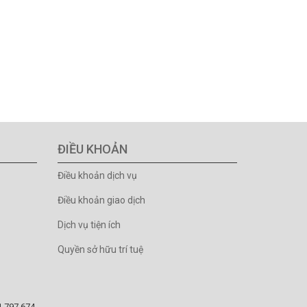
ĐIỀU KHOẢN
Điều khoản dịch vụ
Điều khoản giao dịch
Dịch vụ tiện ích
Quyền sở hữu trí tuệ
81.797.674