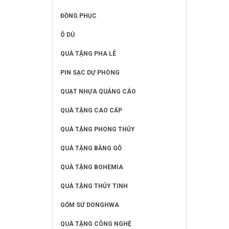
ĐỒNG PHỤC
Ô DÙ
QUÀ TẶNG PHA LÊ
PIN SẠC DỰ PHÒNG
QUẠT NHỰA QUẢNG CÁO
QUÀ TẶNG CAO CẤP
QUÀ TẶNG PHONG THỦY
QUÀ TẶNG BẰNG GỖ
QUÀ TẶNG BOHEMIA
QUÀ TẶNG THỦY TINH
GỐM SỨ DONGHWA
QUÀ TẶNG CÔNG NGHỆ