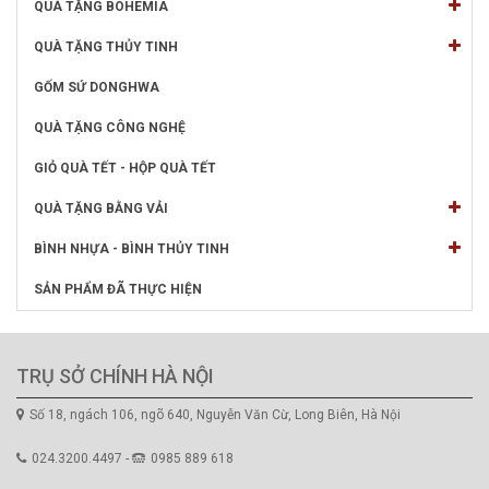
QUÀ TẶNG BOHEMIA
QUÀ TẶNG THỦY TINH
GỐM SỨ DONGHWA
QUÀ TẶNG CÔNG NGHỆ
GIỎ QUÀ TẾT - HỘP QUÀ TẾT
QUÀ TẶNG BẰNG VẢI
BÌNH NHỰA - BÌNH THỦY TINH
SẢN PHẨM ĐÃ THỰC HIỆN
TRỤ SỞ CHÍNH HÀ NỘI
Số 18, ngách 106, ngõ 640, Nguyễn Văn Cừ, Long Biên, Hà Nội
024.3200.4497 -
0985 889 618