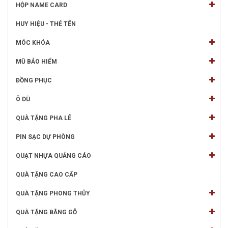
HỘP NAME CARD
HUY HIỆU - THẺ TÊN
MÓC KHÓA
MŨ BẢO HIỂM
ĐỒNG PHỤC
Ô DÙ
QUÀ TẶNG PHA LÊ
PIN SẠC DỰ PHÒNG
QUẠT NHỰA QUẢNG CÁO
QUÀ TẶNG CAO CẤP
QUÀ TẶNG PHONG THỦY
QUÀ TẶNG BẰNG GỖ