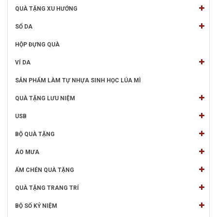
QUÀ TẶNG XU HƯỚNG
SỔ DA
HỘP ĐỰNG QUÀ
VÍ DA
SẢN PHẨM LÀM TỰ NHỰA SINH HỌC LÚA MÌ
QUÀ TẶNG LƯU NIỆM
USB
BỘ QUÀ TẶNG
ÁO MƯA
ẤM CHÉN QUÀ TẶNG
QUÀ TẶNG TRANG TRÍ
BỘ SỐ KỶ NIỆM