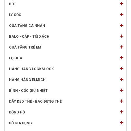
BÚT
LY CỐC
QUÀ TẶNG CÁ NHÂN
BALO - CẶP - TÚI XÁCH
QUÀ TẶNG TRẺ EM
LỌ HOA
HÀNG HÃNG LOCK&LOCK
HÀNG HÃNG ELMICH
BÌNH - CỐC GIỮ NHIỆT
DÂY ĐEO THẺ - BAO ĐỰNG THẺ
ĐỒNG HỒ
ĐỒ GIA DỤNG