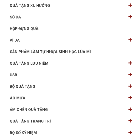
QUÀ TẶNG XU HƯỚNG
SỔ DA
HỘP ĐỰNG QUÀ
VÍ DA
SẢN PHẨM LÀM TỰ NHỰA SINH HỌC LÚA MÌ
QUÀ TẶNG LƯU NIỆM
USB
BỘ QUÀ TẶNG
ÁO MƯA
ẤM CHÉN QUÀ TẶNG
QUÀ TẶNG TRANG TRÍ
BỘ SỐ KỶ NIỆM