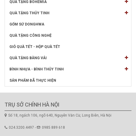
QUÀ TẶNG BOHEMIA
QUÀ TẶNG THỦY TINH
GỐM SỨ DONGHWA
QUÀ TẶNG CÔNG NGHỆ
GIỎ QUÀ TẾT - HỘP QUÀ TẾT
QUÀ TẶNG BẰNG VẢI
BÌNH NHỰA - BÌNH THỦY TINH
SẢN PHẨM ĐÃ THỰC HIỆN
TRỤ SỞ CHÍNH HÀ NỘI
Số 18, ngách 106, ngõ 640, Nguyễn Văn Cừ, Long Biên, Hà Nội
024.3200.4497 -
0985 889 618