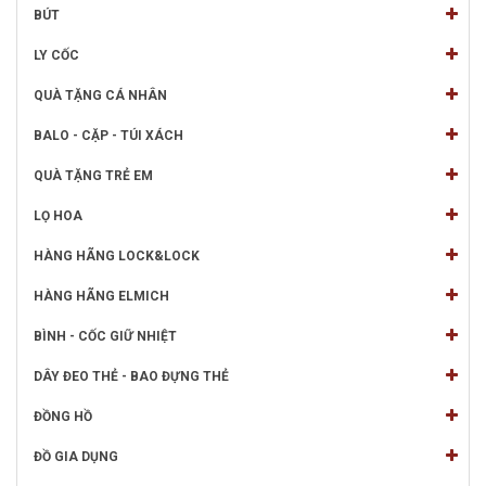
BÚT
LY CỐC
QUÀ TẶNG CÁ NHÂN
BALO - CẶP - TÚI XÁCH
QUÀ TẶNG TRẺ EM
LỌ HOA
HÀNG HÃNG LOCK&LOCK
HÀNG HÃNG ELMICH
BÌNH - CỐC GIỮ NHIỆT
DÂY ĐEO THẺ - BAO ĐỰNG THẺ
ĐỒNG HỒ
ĐỒ GIA DỤNG