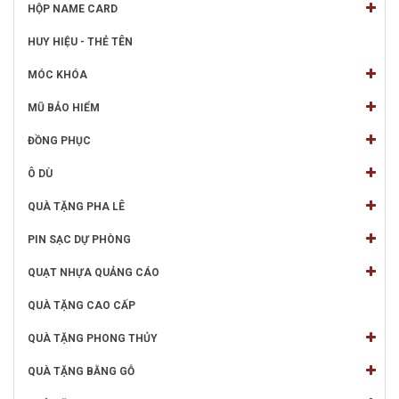
HỘP NAME CARD
HUY HIỆU - THẺ TÊN
MÓC KHÓA
MŨ BẢO HIỂM
ĐỒNG PHỤC
Ô DÙ
QUÀ TẶNG PHA LÊ
PIN SẠC DỰ PHÒNG
QUẠT NHỰA QUẢNG CÁO
QUÀ TẶNG CAO CẤP
QUÀ TẶNG PHONG THỦY
QUÀ TẶNG BẰNG GỖ