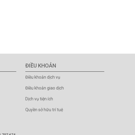
ĐIỀU KHOẢN
Điều khoản dịch vụ
Điều khoản giao dịch
Dịch vụ tiện ích
Quyền sở hữu trí tuệ
81.797.674