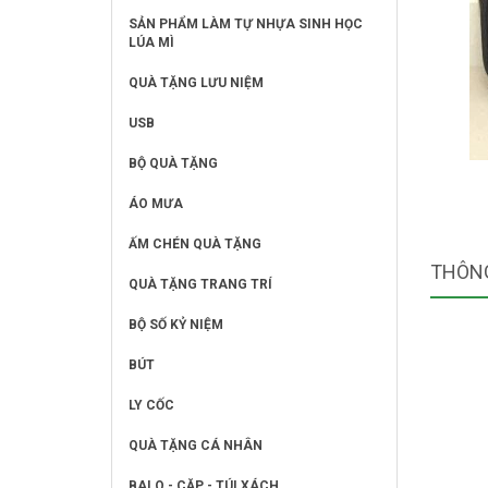
SẢN PHẨM LÀM TỰ NHỰA SINH HỌC
LÚA MÌ
QUÀ TẶNG LƯU NIỆM
USB
BỘ QUÀ TẶNG
ÁO MƯA
ẤM CHÉN QUÀ TẶNG
THÔNG
QUÀ TẶNG TRANG TRÍ
BỘ SỐ KỶ NIỆM
BÚT
LY CỐC
QUÀ TẶNG CÁ NHÂN
BALO - CẶP - TÚI XÁCH