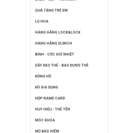
QUÀ TẶNG TRẺ EM
LỌ HOA
HÀNG HÃNG LOCK&LOCK
HÀNG HÃNG ELMICH
BÌNH - CỐC GIỮ NHIỆT
DÂY ĐEO THẺ - BAO ĐỰNG THẺ
ĐỒNG HỒ
ĐỒ GIA DỤNG
HỘP NAME CARD
HUY HIỆU - THẺ TÊN
MÓC KHÓA
MŨ BẢO HIỂM