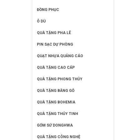
ĐỒNG PHỤC
Ô DÙ
QUÀ TẶNG PHA LÊ
PIN SẠC DỰ PHÒNG
QUẠT NHỰA QUẢNG CÁO
QUÀ TẶNG CAO CẤP
QUÀ TẶNG PHONG THỦY
QUÀ TẶNG BẰNG GỖ
QUÀ TẶNG BOHEMIA
QUÀ TẶNG THỦY TINH
GỐM SỨ DONGHWA
QUÀ TẶNG CÔNG NGHỆ