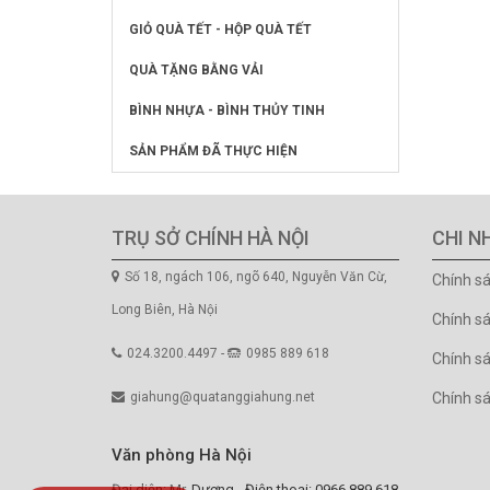
GIỎ QUÀ TẾT - HỘP QUÀ TẾT
QUÀ TẶNG BẰNG VẢI
BÌNH NHỰA - BÌNH THỦY TINH
SẢN PHẨM ĐÃ THỰC HIỆN
TRỤ SỞ CHÍNH HÀ NỘI
CHI N
Số 18, ngách 106, ngõ 640, Nguyễn Văn Cừ,
Chính s
Long Biên, Hà Nội
Chính s
024.3200.4497 -
0985 889 618
Chính sá
giahung@quatanggiahung.net
Chính s
Văn phòng Hà Nội
Đại diện: Mr. Dương - Điện thoại: 0966.889.618