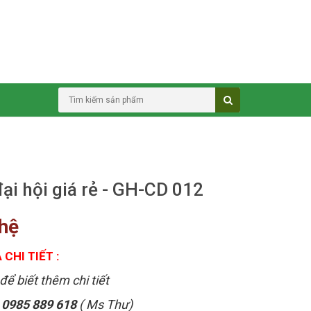
ại hội giá rẻ - GH-CD 012
 hệ
 CHI TIẾT :
để biết thêm chi tiết
:
0985 889 618
( Ms Thư)