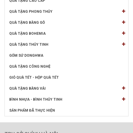
QUÀ TẶNG CAO CẤP
QUÀ TẶNG PHONG THỦY
QUÀ TẶNG BẰNG GỖ
QUÀ TẶNG BOHEMIA
QUÀ TẶNG THỦY TINH
GỐM SỨ DONGHWA
QUÀ TẶNG CÔNG NGHỆ
GIỎ QUÀ TẾT - HỘP QUÀ TẾT
QUÀ TẶNG BẰNG VẢI
BÌNH NHỰA - BÌNH THỦY TINH
SẢN PHẨM ĐÃ THỰC HIỆN