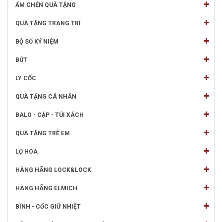
ẤM CHÉN QUÀ TẶNG
QUÀ TẶNG TRANG TRÍ
BỘ SỐ KỶ NIỆM
BÚT
LY CỐC
QUÀ TẶNG CÁ NHÂN
BALO - CẶP - TÚI XÁCH
QUÀ TẶNG TRẺ EM
LỌ HOA
HÀNG HÃNG LOCK&LOCK
HÀNG HÃNG ELMICH
BÌNH - CỐC GIỮ NHIỆT