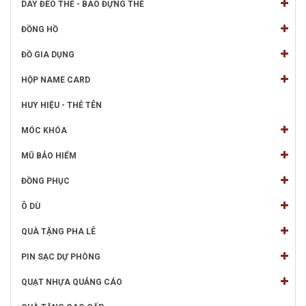
DÂY ĐEO THẺ - BAO ĐỰNG THẺ
ĐỒNG HỒ
ĐỒ GIA DỤNG
HỘP NAME CARD
HUY HIỆU - THẺ TÊN
MÓC KHÓA
MŨ BẢO HIỂM
ĐỒNG PHỤC
Ô DÙ
QUÀ TẶNG PHA LÊ
PIN SẠC DỰ PHÒNG
QUẠT NHỰA QUẢNG CÁO