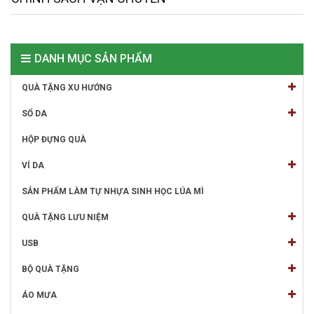
DANH MỤC SẢN PHẨM
QUÀ TẶNG XU HƯỚNG
SỔ DA
HỘP ĐỰNG QUÀ
VÍ DA
SẢN PHẨM LÀM TỰ NHỰA SINH HỌC LÚA MÌ
QUÀ TẶNG LƯU NIỆM
USB
BỘ QUÀ TẶNG
ÁO MƯA