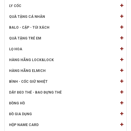
LY CỐC
QUÀ TẶNG CÁ NHÂN
BALO - CẶP - TÚI XÁCH
QUÀ TẶNG TRẺ EM
LỌ HOA
HÀNG HÃNG LOCK&LOCK
HÀNG HÃNG ELMICH
BÌNH - CỐC GIỮ NHIỆT
DÂY ĐEO THẺ - BAO ĐỰNG THẺ
ĐỒNG HỒ
ĐỒ GIA DỤNG
HỘP NAME CARD