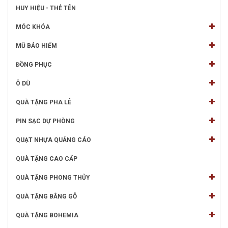
HUY HIỆU - THẺ TÊN
MÓC KHÓA
MŨ BẢO HIỂM
ĐỒNG PHỤC
Ô DÙ
QUÀ TẶNG PHA LÊ
PIN SẠC DỰ PHÒNG
QUẠT NHỰA QUẢNG CÁO
QUÀ TẶNG CAO CẤP
QUÀ TẶNG PHONG THỦY
QUÀ TẶNG BẰNG GỖ
QUÀ TẶNG BOHEMIA