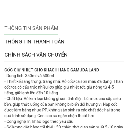
THÔNG TIN SẢN PHẨM
THÔNG TIN THANH TOÁN
CHÍNH SÁCH VẬN CHUYỂN
CỐC GIỮ NHIỆT CHO KHÁCH HÀNG GAMUDA LAND
- Dung tích: 350ml và 500ml
- Thiết kế sang trọng, trang nhã. Vỏ cốc/ca sơn màu đa dạng. Thân
cốc/ca có cấu trúc nhiều lớp giúp giữ nhiệt tốt, giữ nóng từ 4-5
tiếng, giữ lạnh lên đến 10 tiếng
- Chất liệu: Vỏ kim loại không gỉ sơn tĩnh điện. Lõi inox cao cấp siêu
bền, giúp thức uống của bạn không bị biến đổi hương vị. Nắp cốc
được làm bằng nhựa PP, không sản sinh ra các chất độc hại trong
quá trình sử dụng. Gen cao su ngăn chặn thoát hơi
- Công nghệ: In, khắc logo theo yêu cầu
- Số lượng đặt hàng tối thiểu: 50 chiếc, thời gian sản xuất 5-10 ngày