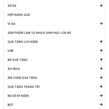
SỔ DA
HỘP ĐỰNG QUÀ
VÍ DA
SẢN PHẨM LÀM TỰ NHỰA SINH HỌC LÚA MÌ
QUÀ TẶNG LƯU NIỆM
USB
BỘ QUÀ TẶNG
ÁO MƯA
ẤM CHÉN QUÀ TẶNG
QUÀ TẶNG TRANG TRÍ
BỘ SỐ KỶ NIỆM
BÚT