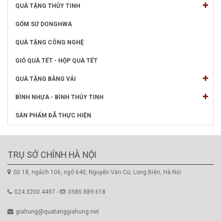
QUÀ TẶNG THỦY TINH
GỐM SỨ DONGHWA
QUÀ TẶNG CÔNG NGHỆ
GIỎ QUÀ TẾT - HỘP QUÀ TẾT
QUÀ TẶNG BẰNG VẢI
BÌNH NHỰA - BÌNH THỦY TINH
SẢN PHẨM ĐÃ THỰC HIỆN
TRỤ SỞ CHÍNH HÀ NỘI
Số 18, ngách 106, ngõ 640, Nguyễn Văn Cừ, Long Biên, Hà Nội
024.3200.4497 -
0985 889 618
giahung@quatanggiahung.net