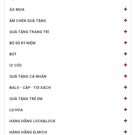
ÁO MƯA
ẤM CHÉN QUÀ TẶNG
QUÀ TẶNG TRANG TRÍ
BỘ SỐ KỶ NIỆM
BÚT
LY CỐC
QUÀ TẶNG CÁ NHÂN
BALO - CẶP - TÚI XÁCH
QUÀ TẶNG TRẺ EM
LỌ HOA
HÀNG HÃNG LOCK&LOCK
HÀNG HÃNG ELMICH