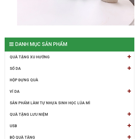
DANH MỤC SẢN PHẨM
QUÀ TẶNG XU HƯỚNG
SỔ DA
HỘP ĐỰNG QUÀ
VÍ DA
SẢN PHẨM LÀM TỰ NHỰA SINH HỌC LÚA MÌ
QUÀ TẶNG LƯU NIỆM
USB
BỘ QUÀ TẶNG