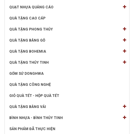
QUẠT NHỰA QUẢNG CÁO
QUÀ TẶNG CAO CẤP
QUÀ TẶNG PHONG THỦY
QUÀ TẶNG BẰNG GỖ
QUÀ TẶNG BOHEMIA
QUÀ TẶNG THỦY TINH
GỐM SỨ DONGHWA
QUÀ TẶNG CÔNG NGHỆ
GIỎ QUÀ TẾT - HỘP QUÀ TẾT
QUÀ TẶNG BẰNG VẢI
BÌNH NHỰA - BÌNH THỦY TINH
SẢN PHẨM ĐÃ THỰC HIỆN