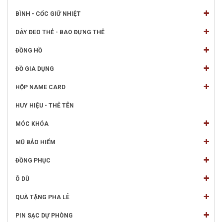
BÌNH - CỐC GIỮ NHIỆT
DÂY ĐEO THẺ - BAO ĐỰNG THẺ
ĐỒNG HỒ
ĐỒ GIA DỤNG
HỘP NAME CARD
HUY HIỆU - THẺ TÊN
MÓC KHÓA
MŨ BẢO HIỂM
ĐỒNG PHỤC
Ô DÙ
QUÀ TẶNG PHA LÊ
PIN SẠC DỰ PHÒNG