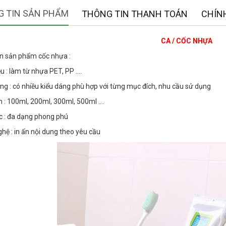
 TIN SẢN PHẨM
THÔNG TIN THANH TOÁN
CHÍN
CA / CỐC NHỰA
n sản phẩm cốc nhựa :
ệu : làm từ nhựa PET, PP ....
áng : có nhiều kiểu dáng phù hợp với từng mục đích, nhu cầu sử dụng
h : 100ml, 200ml, 300ml, 500ml ....
c : đa dạng phong phú
hệ : in ấn nội dung theo yêu cầu