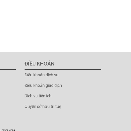
ĐIỀU KHOẢN
Điều khoản dịch vụ
Điều khoản giao dịch
Dịch vụ tiện ích
Quyền sở hữu trí tuệ
81.797.674