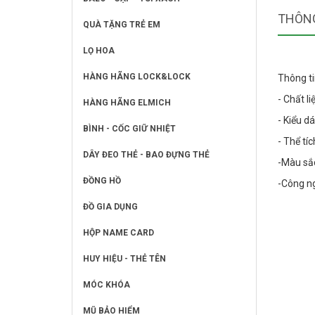
THÔNG
QUÀ TẶNG TRẺ EM
LỌ HOA
HÀNG HÃNG LOCK&LOCK
Thông ti
- Chất li
HÀNG HÃNG ELMICH
- Kiểu d
BÌNH - CỐC GIỮ NHIỆT
- Thể tíc
DÂY ĐEO THẺ - BAO ĐỰNG THẺ
-Màu sắ
ĐỒNG HỒ
-Công ng
ĐỒ GIA DỤNG
HỘP NAME CARD
HUY HIỆU - THẺ TÊN
MÓC KHÓA
MŨ BẢO HIỂM