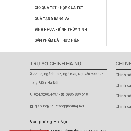
GIỎ QUÀ TẾT - HỘP QUÀ TẾT
QUÀ TẶNG BẰNG VẢI
BÌNH NHỰA - BÌNH THỦY TINH
SẢN PHẨM ĐÃ THỰC HIỆN
TRỤ SỞ CHÍNH HÀ NỘI
CHI N
Số 18, ngách 106, ngõ 640, Nguyễn Văn Cừ,
Chính s
Long Biên, Hà Nội
Chính s
024.3200.4497 -
0985 889 618
Chính sá
giahung@quatanggiahung.net
Chính s
Văn phòng Hà Nội
Đại diện: Mr. Dương - Điện thoại: 0966.889.618