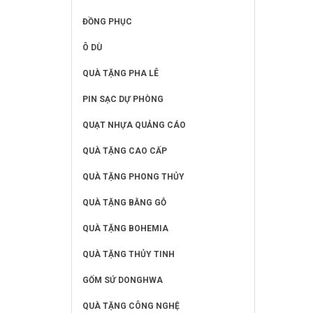
ĐỒNG PHỤC
Ô DÙ
QUÀ TẶNG PHA LÊ
PIN SẠC DỰ PHÒNG
QUẠT NHỰA QUẢNG CÁO
QUÀ TẶNG CAO CẤP
QUÀ TẶNG PHONG THỦY
QUÀ TẶNG BẰNG GỖ
QUÀ TẶNG BOHEMIA
QUÀ TẶNG THỦY TINH
GỐM SỨ DONGHWA
QUÀ TẶNG CÔNG NGHỆ