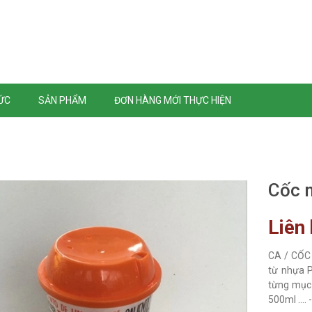
TỨC
SẢN PHẨM
ĐƠN HÀNG MỚI THỰC HIỆN
Cốc 
Liên
CA / CỐC 
từ nhựa P
từng mục 
500ml ....