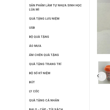
SẢN PHẨM LÀM TỰ NHỰA SINH HỌC
LÚA MÌ
QUÀ TẶNG LƯU NIỆM
USB
BỘ QUÀ TẶNG
ÁO MƯA
ẤM CHÉN QUÀ TẶNG
QUÀ TẶNG TRANG TRÍ
BỘ SỐ KỶ NIỆM
BÚT
LY CỐC
QUÀ TẶNG CÁ NHÂN
BALO - CẶP - TÚI XÁCH