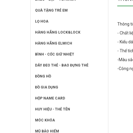
QUÀ TẶNG TRẺ EM
LỌ HOA
Thông ti
HÀNG HÃNG LOCK&LOCK
- Chất li
- Kiểu d
HÀNG HÃNG ELMICH
- Thể tíc
BÌNH - CỐC GIỮ NHIỆT
-Màu sắ
DÂY ĐEO THẺ - BAO ĐỰNG THẺ
-Công ng
ĐỒNG HỒ
ĐỒ GIA DỤNG
HỘP NAME CARD
HUY HIỆU - THẺ TÊN
MÓC KHÓA
MŨ BẢO HIỂM