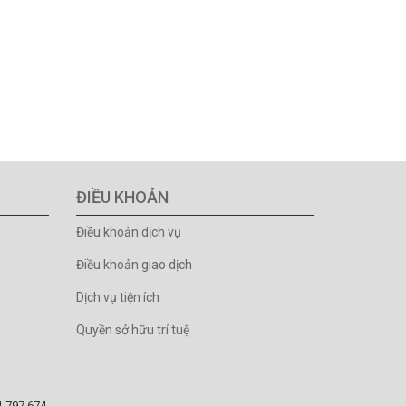
ĐIỀU KHOẢN
Điều khoản dịch vụ
Điều khoản giao dịch
Dịch vụ tiện ích
Quyền sở hữu trí tuệ
81.797.674