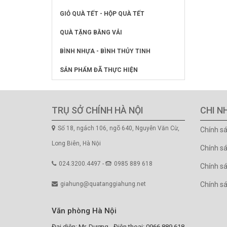
GIỎ QUÀ TẾT - HỘP QUÀ TẾT
QUÀ TẶNG BẰNG VẢI
BÌNH NHỰA - BÌNH THỦY TINH
SẢN PHẨM ĐÃ THỰC HIỆN
TRỤ SỞ CHÍNH HÀ NỘI
CHI N
Số 18, ngách 106, ngõ 640, Nguyễn Văn Cừ,
Chính s
Long Biên, Hà Nội
Chính s
024.3200.4497 -
0985 889 618
Chính sá
giahung@quatanggiahung.net
Chính s
Văn phòng Hà Nội
Đại diện: Mr. Dương - Điện thoại: 0966.889.618