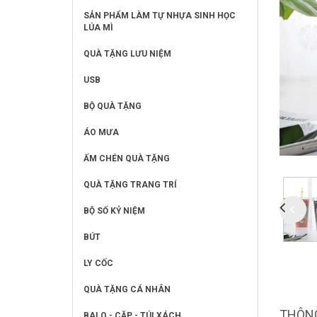
SẢN PHẨM LÀM TỰ NHỰA SINH HỌC
LÚA MÌ
QUÀ TẶNG LƯU NIỆM
USB
BỘ QUÀ TẶNG
ÁO MƯA
ẤM CHÉN QUÀ TẶNG
QUÀ TẶNG TRANG TRÍ
BỘ SỐ KỶ NIỆM
BÚT
LY CỐC
QUÀ TẶNG CÁ NHÂN
THÔNG
BALO - CẶP - TÚI XÁCH