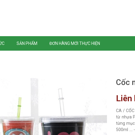
TỨC
SẢN PHẨM
ĐƠN HÀNG MỚI THỰC HIỆN
Cốc 
Liên
CA / CỐC 
từ nhựa P
từng mục 
500ml ....