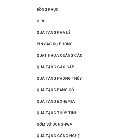
ĐỒNG PHỤC
Ô DÙ
QUÀ TẶNG PHA LÊ
PIN SẠC DỰ PHÒNG
QUẠT NHỰA QUẢNG CÁO
QUÀ TẶNG CAO CẤP
QUÀ TẶNG PHONG THỦY
QUÀ TẶNG BẰNG GỖ
QUÀ TẶNG BOHEMIA
QUÀ TẶNG THỦY TINH
GỐM SỨ DONGHWA
QUÀ TẶNG CÔNG NGHỆ