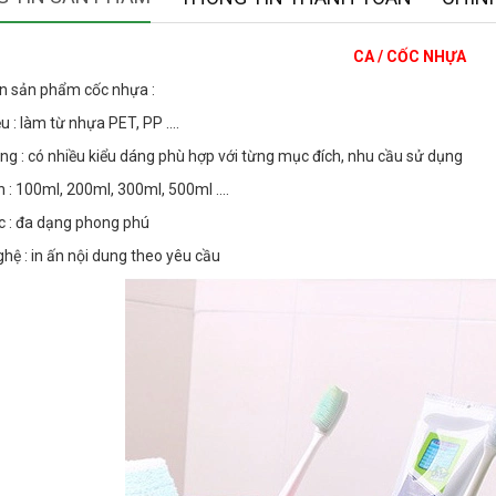
CA / CỐC NHỰA
n sản phẩm cốc nhựa :
ệu : làm từ nhựa PET, PP ....
áng : có nhiều kiểu dáng phù hợp với từng mục đích, nhu cầu sử dụng
h : 100ml, 200ml, 300ml, 500ml ....
c : đa dạng phong phú
hệ : in ấn nội dung theo yêu cầu