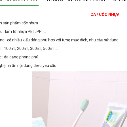
CA / CỐC NHỰA
n sản phẩm cốc nhựa :
ệu : làm từ nhựa PET, PP ....
áng : có nhiều kiểu dáng phù hợp với từng mục đích, nhu cầu sử dụng
h : 100ml, 200ml, 300ml, 500ml ....
c : đa dạng phong phú
hệ : in ấn nội dung theo yêu cầu