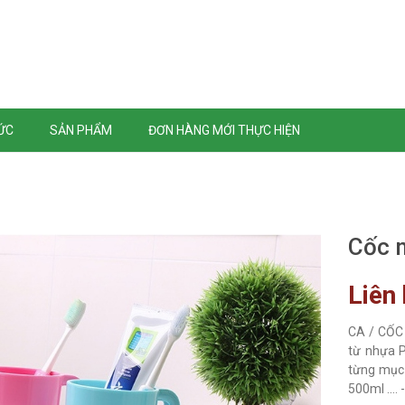
TỨC
SẢN PHẨM
ĐƠN HÀNG MỚI THỰC HIỆN
Cốc 
Liên
CA / CỐC 
từ nhựa P
từng mục 
500ml ....