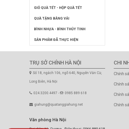
GIỎ QUÀ TẾT - HỘP QUÀ TẾT
QUÀ TẶNG BẰNG VẢI
BÌNH NHỰA - BÌNH THỦY TINH
SẢN PHẨM ĐÃ THỰC HIỆN
TRỤ SỞ CHÍNH HÀ NỘI
CHI N
Số 18, ngách 106, ngõ 640, Nguyễn Văn Cừ,
Chính s
Long Biên, Hà Nội
Chính s
024.3200.4497 -
0985 889 618
Chính sá
giahung@quatanggiahung.net
Chính s
Văn phòng Hà Nội
Đại diện: Mr. Dương - Điện thoại: 0966.889.618