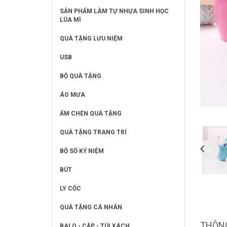
SẢN PHẨM LÀM TỰ NHỰA SINH HỌC
LÚA MÌ
QUÀ TẶNG LƯU NIỆM
USB
BỘ QUÀ TẶNG
ÁO MƯA
ẤM CHÉN QUÀ TẶNG
QUÀ TẶNG TRANG TRÍ
BỘ SỐ KỶ NIỆM
BÚT
LY CỐC
QUÀ TẶNG CÁ NHÂN
THÔNG
BALO - CẶP - TÚI XÁCH