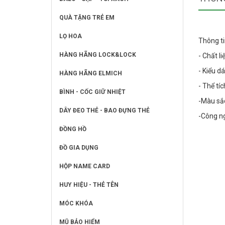
QUÀ TẶNG TRẺ EM
LỌ HOA
Thông ti
HÀNG HÃNG LOCK&LOCK
- Chất li
- Kiểu d
HÀNG HÃNG ELMICH
- Thể tíc
BÌNH - CỐC GIỮ NHIỆT
-Màu sắ
DÂY ĐEO THẺ - BAO ĐỰNG THẺ
-Công ng
ĐỒNG HỒ
ĐỒ GIA DỤNG
HỘP NAME CARD
HUY HIỆU - THẺ TÊN
MÓC KHÓA
MŨ BẢO HIỂM