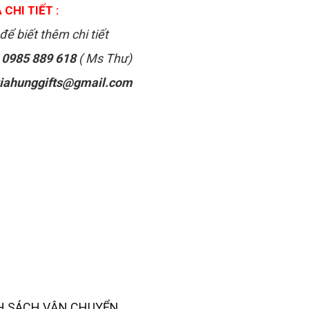
 CHI TIẾT :
để biết thêm chi tiết
:
0985 889 618
( Ms Thư)
iahunggifts@gmail.com
H SÁCH VẬN CHUYỂN