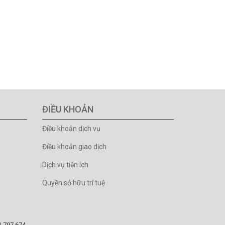
ĐIỀU KHOẢN
Điều khoản dịch vụ
Điều khoản giao dịch
Dịch vụ tiện ích
Quyền sở hữu trí tuệ
81.797.674