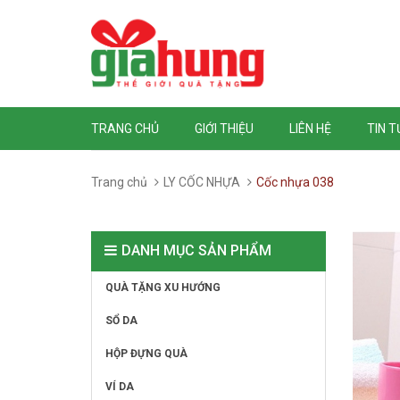
TRANG CHỦ
GIỚI THIỆU
LIÊN HỆ
TIN 
Trang chủ
LY CỐC NHỰA
Cốc nhựa 038
DANH MỤC SẢN PHẨM
QUÀ TẶNG XU HƯỚNG
SỔ DA
HỘP ĐỰNG QUÀ
VÍ DA