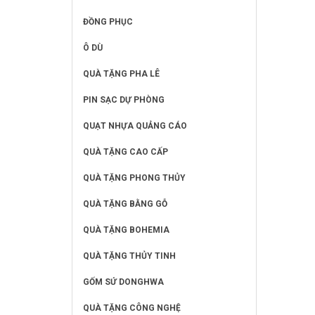
ĐỒNG PHỤC
Ô DÙ
QUÀ TẶNG PHA LÊ
PIN SẠC DỰ PHÒNG
QUẠT NHỰA QUẢNG CÁO
QUÀ TẶNG CAO CẤP
QUÀ TẶNG PHONG THỦY
QUÀ TẶNG BẰNG GỖ
QUÀ TẶNG BOHEMIA
QUÀ TẶNG THỦY TINH
GỐM SỨ DONGHWA
QUÀ TẶNG CÔNG NGHỆ