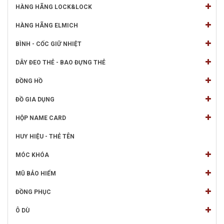
HÀNG HÃNG LOCK&LOCK
HÀNG HÃNG ELMICH
BÌNH - CỐC GIỮ NHIỆT
DÂY ĐEO THẺ - BAO ĐỰNG THẺ
ĐỒNG HỒ
ĐỒ GIA DỤNG
HỘP NAME CARD
HUY HIỆU - THẺ TÊN
MÓC KHÓA
MŨ BẢO HIỂM
ĐỒNG PHỤC
Ô DÙ