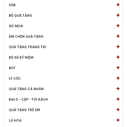
USB
BỘ QUÀ TẶNG
ÁO MƯA
ẤM CHÉN QUÀ TẶNG
QUÀ TẶNG TRANG TRÍ
BỘ SỐ KỶ NIỆM
BÚT
LY CỐC
QUÀ TẶNG CÁ NHÂN
BALO - CẶP - TÚI XÁCH
QUÀ TẶNG TRẺ EM
LỌ HOA