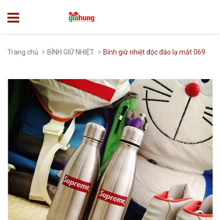
Trang chủ
BÌNH GIỮ NHIỆT
Bình giữ nhiệt độc đáo lạ mắt 069