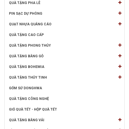
QUÀ TẶNG PHA LÊ
PIN SẠC DỰ PHÒNG
QUẠT NHỰA QUẢNG CÁO
QUÀ TẶNG CAO CẤP
QUÀ TẶNG PHONG THỦY
QUÀ TẶNG BẰNG GỖ
QUÀ TẶNG BOHEMIA
QUÀ TẶNG THỦY TINH
GỐM SỨ DONGHWA
QUÀ TẶNG CÔNG NGHỆ
GIỎ QUÀ TẾT - HỘP QUÀ TẾT
QUÀ TẶNG BẰNG VẢI