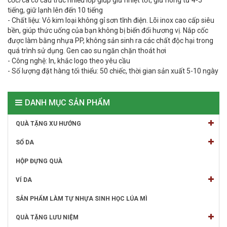
cốc/ca có cấu trúc nhiều lớp giúp giữ nhiệt tốt, giữ nóng từ 4-5
tiếng, giữ lạnh lên đến 10 tiếng
- Chất liệu: Vỏ kim loại không gỉ sơn tĩnh điện. Lõi inox cao cấp siêu
bền, giúp thức uống của bạn không bị biến đổi hương vị. Nắp cốc
được làm bằng nhựa PP, không sản sinh ra các chất độc hại trong
quá trình sử dụng. Gen cao su ngăn chặn thoát hơi
- Công nghệ: In, khắc logo theo yêu cầu
- Số lượng đặt hàng tối thiểu: 50 chiếc, thời gian sản xuất 5-10 ngày
DANH MỤC SẢN PHẨM
QUÀ TẶNG XU HƯỚNG
SỔ DA
HỘP ĐỰNG QUÀ
VÍ DA
SẢN PHẨM LÀM TỰ NHỰA SINH HỌC LÚA MÌ
QUÀ TẶNG LƯU NIỆM