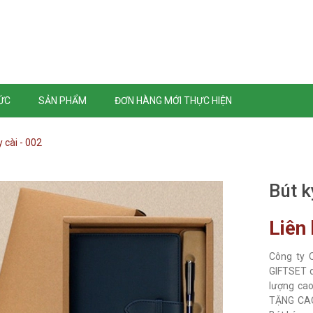
TỨC
SẢN PHẨM
ĐƠN HÀNG MỚI THỰC HIỆN
 cài - 002
Bút k
Liên
Công ty 
GIFTSET d
lượng cao
TẶNG CAO