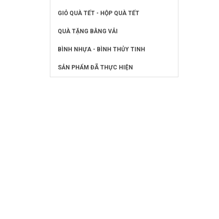
GIỎ QUÀ TẾT - HỘP QUÀ TẾT
QUÀ TẶNG BẰNG VẢI
BÌNH NHỰA - BÌNH THỦY TINH
SẢN PHẨM ĐÃ THỰC HIỆN