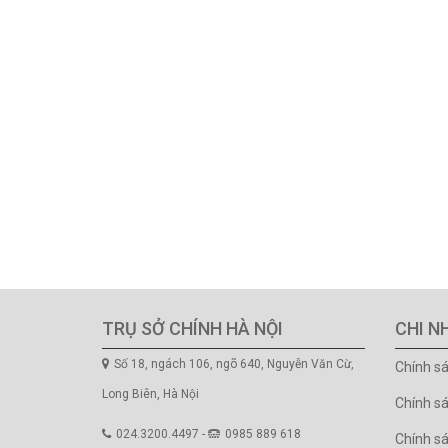
TRỤ SỞ CHÍNH HÀ NỘI
CHI N
Số 18, ngách 106, ngõ 640, Nguyễn Văn Cừ,
Chính s
Long Biên, Hà Nội
Chính s
024.3200.4497 -
0985 889 618
Chính sá