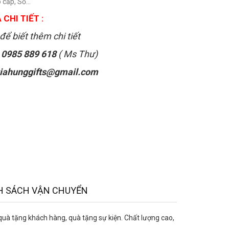
 cấp, Sổ...
 CHI TIẾT :
để biết thêm chi tiết
:
0985 889 618
( Ms Thư)
iahunggifts@gmail.com
H SÁCH VẬN CHUYỂN
 tặng khách hàng, quà tặng sự kiện. Chất lượng cao,