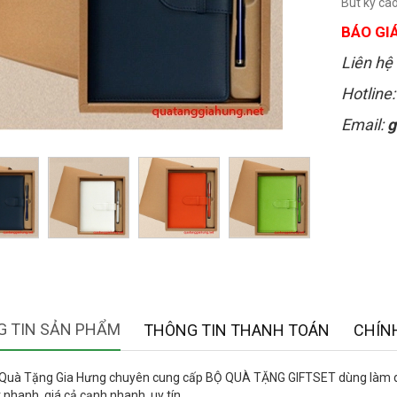
Bút ký cao
BÁO GIÁ
Liên hệ 
Hotline
Email:
g
 TIN SẢN PHẨM
THÔNG TIN THANH TOÁN
CHÍN
 Quà Tặng Gia Hưng chuyên cung cấp BỘ QUÀ TẶNG GIFTSET dùng làm quà
 nhanh, giá cả cạnh nhanh, uy tín.