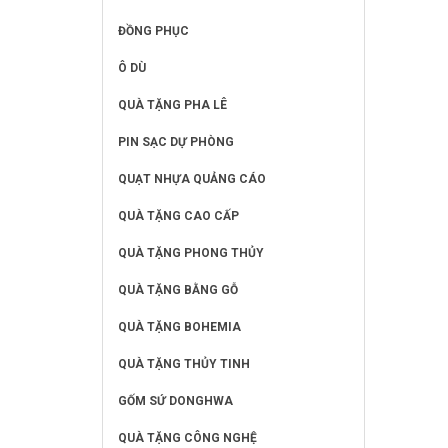
ĐỒNG PHỤC
Ô DÙ
QUÀ TẶNG PHA LÊ
PIN SẠC DỰ PHÒNG
QUẠT NHỰA QUẢNG CÁO
QUÀ TẶNG CAO CẤP
QUÀ TẶNG PHONG THỦY
QUÀ TẶNG BẰNG GỖ
QUÀ TẶNG BOHEMIA
QUÀ TẶNG THỦY TINH
GỐM SỨ DONGHWA
QUÀ TẶNG CÔNG NGHỆ