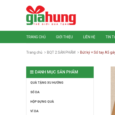
TRANG CHỦ
GIỚI THIỆU
LIÊN HỆ
TIN 
Trang chủ
BQT 2 SẢN PHẨM
Bút ký + Sổ tay A5 gáy
DANH MỤC SẢN PHẨM
QUÀ TẶNG XU HƯỚNG
SỔ DA
HỘP ĐỰNG QUÀ
VÍ DA