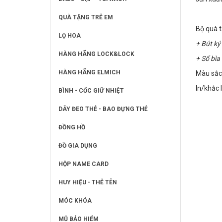
QUÀ TẶNG TRẺ EM
Bộ quà t
LỌ HOA
+ Bút ký
HÀNG HÃNG LOCK&LOCK
+ Sổ bìa
HÀNG HÃNG ELMICH
Màu sắc
In/khắc 
BÌNH - CỐC GIỮ NHIỆT
DÂY ĐEO THẺ - BAO ĐỰNG THẺ
ĐỒNG HỒ
ĐỒ GIA DỤNG
HỘP NAME CARD
HUY HIỆU - THẺ TÊN
MÓC KHÓA
MŨ BẢO HIỂM