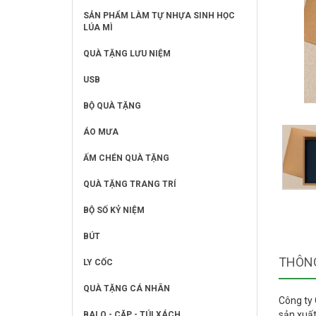
SẢN PHẨM LÀM TỰ NHỰA SINH HỌC
LÚA MÌ
QUÀ TẶNG LƯU NIỆM
USB
BỘ QUÀ TẶNG
ÁO MƯA
ẤM CHÉN QUÀ TẶNG
QUÀ TẶNG TRANG TRÍ
BỘ SỐ KỶ NIỆM
BÚT
THÔNG
LY CỐC
QUÀ TẶNG CÁ NHÂN
Công ty
sản xuất
BALO - CẶP - TÚI XÁCH