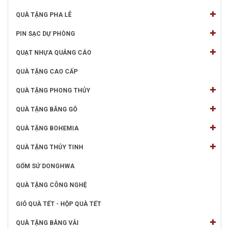
QUÀ TẶNG PHA LÊ
PIN SẠC DỰ PHÒNG
QUẠT NHỰA QUẢNG CÁO
QUÀ TẶNG CAO CẤP
QUÀ TẶNG PHONG THỦY
QUÀ TẶNG BẰNG GỖ
QUÀ TẶNG BOHEMIA
QUÀ TẶNG THỦY TINH
GỐM SỨ DONGHWA
QUÀ TẶNG CÔNG NGHỆ
GIỎ QUÀ TẾT - HỘP QUÀ TẾT
QUÀ TẶNG BẰNG VẢI