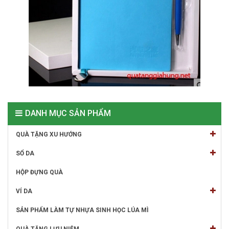
DANH MỤC SẢN PHẨM
QUÀ TẶNG XU HƯỚNG
SỔ DA
HỘP ĐỰNG QUÀ
VÍ DA
SẢN PHẨM LÀM TỰ NHỰA SINH HỌC LÚA MÌ