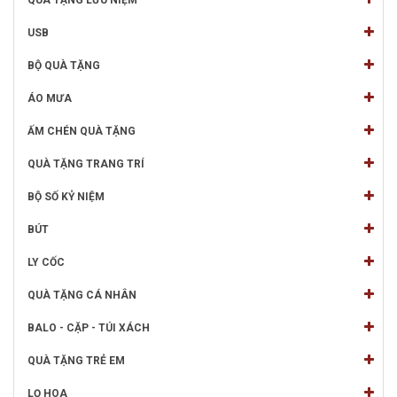
QUÀ TẶNG LƯU NIỆM
USB
BỘ QUÀ TẶNG
ÁO MƯA
ẤM CHÉN QUÀ TẶNG
QUÀ TẶNG TRANG TRÍ
BỘ SỐ KỶ NIỆM
BÚT
LY CỐC
QUÀ TẶNG CÁ NHÂN
BALO - CẶP - TÚI XÁCH
QUÀ TẶNG TRẺ EM
LỌ HOA