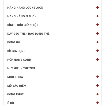
HÀNG HÃNG LOCK&LOCK
HÀNG HÃNG ELMICH
BÌNH - CỐC GIỮ NHIỆT
DÂY ĐEO THẺ - BAO ĐỰNG THẺ
ĐỒNG HỒ
ĐỒ GIA DỤNG
HỘP NAME CARD
HUY HIỆU - THẺ TÊN
MÓC KHÓA
MŨ BẢO HIỂM
ĐỒNG PHỤC
Ô DÙ