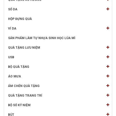
SỔ DA
HỘP ĐỰNG QUÀ
VÍ DA
SẢN PHẨM LÀM TỰ NHỰA SINH HỌC LÚA MÌ
QUÀ TẶNG LƯU NIỆM
USB
BỘ QUÀ TẶNG
ÁO MƯA
ẤM CHÉN QUÀ TẶNG
QUÀ TẶNG TRANG TRÍ
BỘ SỐ KỶ NIỆM
BÚT