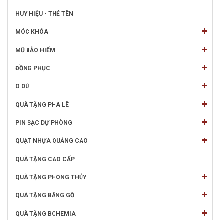
HUY HIỆU - THẺ TÊN
MÓC KHÓA
MŨ BẢO HIỂM
ĐỒNG PHỤC
Ô DÙ
QUÀ TẶNG PHA LÊ
PIN SẠC DỰ PHÒNG
QUẠT NHỰA QUẢNG CÁO
QUÀ TẶNG CAO CẤP
QUÀ TẶNG PHONG THỦY
QUÀ TẶNG BẰNG GỖ
QUÀ TẶNG BOHEMIA