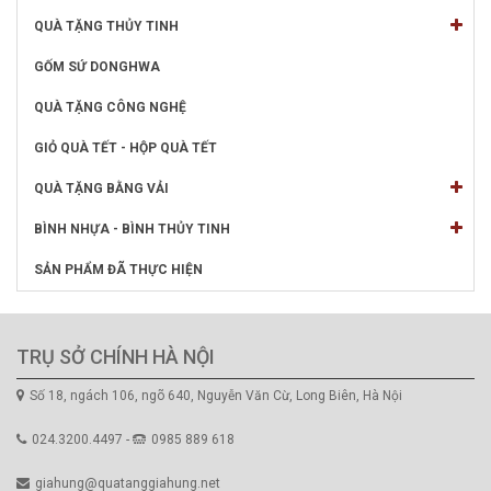
QUÀ TẶNG THỦY TINH
GỐM SỨ DONGHWA
QUÀ TẶNG CÔNG NGHỆ
GIỎ QUÀ TẾT - HỘP QUÀ TẾT
QUÀ TẶNG BẰNG VẢI
BÌNH NHỰA - BÌNH THỦY TINH
SẢN PHẨM ĐÃ THỰC HIỆN
TRỤ SỞ CHÍNH HÀ NỘI
Số 18, ngách 106, ngõ 640, Nguyễn Văn Cừ, Long Biên, Hà Nội
024.3200.4497 -
0985 889 618
giahung@quatanggiahung.net