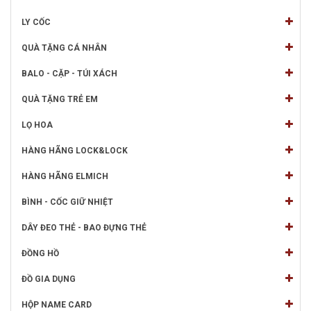
LY CỐC
QUÀ TẶNG CÁ NHÂN
BALO - CẶP - TÚI XÁCH
QUÀ TẶNG TRẺ EM
LỌ HOA
HÀNG HÃNG LOCK&LOCK
HÀNG HÃNG ELMICH
BÌNH - CỐC GIỮ NHIỆT
DÂY ĐEO THẺ - BAO ĐỰNG THẺ
ĐỒNG HỒ
ĐỒ GIA DỤNG
HỘP NAME CARD