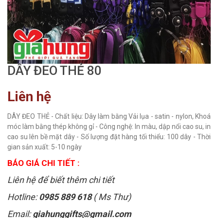
DÂY ĐEO THẺ 80
Liên hệ
DÂY ĐEO THẺ - Chất liệu: Dây làm bằng Vải lụa - satin - nylon, Khoá
móc làm bằng thép không gỉ - Công nghệ: In màu, dập nổi cao su, in
cao su lên bề mặt dây - Số lượng đặt hàng tối thiểu: 100 dây - Thời
gian sản xuất: 5-10 ngày
BÁO GIÁ CHI TIẾT :
Liên hệ để biết thêm chi tiết
Hotline:
0985 889 618
( Ms Thư)
Email:
giahunggifts@gmail.com