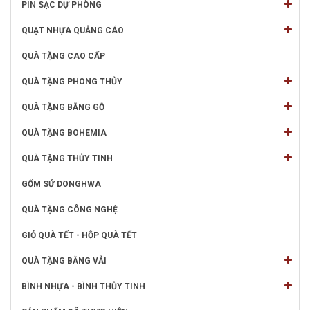
PIN SẠC DỰ PHÒNG
QUẠT NHỰA QUẢNG CÁO
QUÀ TẶNG CAO CẤP
QUÀ TẶNG PHONG THỦY
QUÀ TẶNG BẰNG GỖ
QUÀ TẶNG BOHEMIA
QUÀ TẶNG THỦY TINH
GỐM SỨ DONGHWA
QUÀ TẶNG CÔNG NGHỆ
GIỎ QUÀ TẾT - HỘP QUÀ TẾT
QUÀ TẶNG BẰNG VẢI
BÌNH NHỰA - BÌNH THỦY TINH