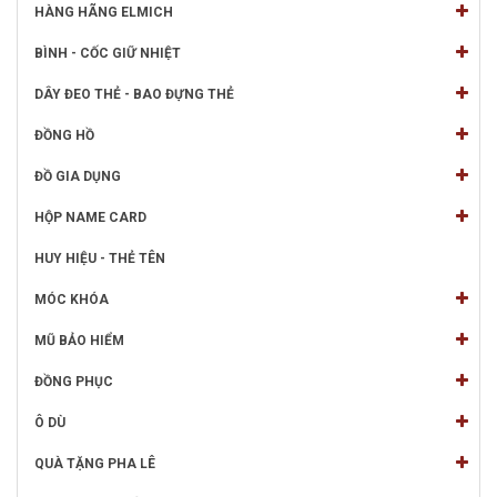
HÀNG HÃNG ELMICH
BÌNH - CỐC GIỮ NHIỆT
DÂY ĐEO THẺ - BAO ĐỰNG THẺ
ĐỒNG HỒ
ĐỒ GIA DỤNG
HỘP NAME CARD
HUY HIỆU - THẺ TÊN
MÓC KHÓA
MŨ BẢO HIỂM
ĐỒNG PHỤC
Ô DÙ
QUÀ TẶNG PHA LÊ