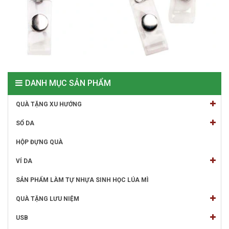
DANH MỤC SẢN PHẨM
QUÀ TẶNG XU HƯỚNG
SỔ DA
HỘP ĐỰNG QUÀ
VÍ DA
SẢN PHẨM LÀM TỰ NHỰA SINH HỌC LÚA MÌ
QUÀ TẶNG LƯU NIỆM
USB