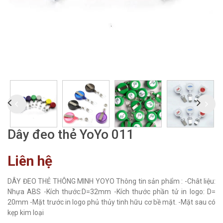
Dây đeo thẻ YoYo 011
Liên hệ
DÂY ĐEO THẺ THÔNG MINH YOYO Thông tin sản phẩm : -Chât liệu:
Nhựa ABS -Kích thước:D=32mm -Kích thước phần tử in logo: D=
20mm -Mặt trước in logo phủ thủy tinh hữu cơ bề mặt. -Mặt sau có
kẹp kim loại