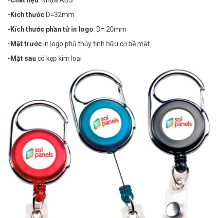
-Chât liệu
: Nhựa ABS
-Kích thước
:D=32mm
-Kích thước phần tử in logo
: D= 20mm
-Mặt trước
in logo phủ thủy tinh hữu cơ bề mặt.
-Mặt sau
có kẹp kim loại