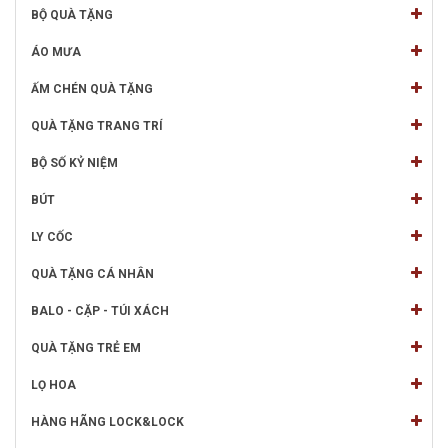
BỘ QUÀ TẶNG
ÁO MƯA
ẤM CHÉN QUÀ TẶNG
QUÀ TẶNG TRANG TRÍ
BỘ SỐ KỶ NIỆM
BÚT
LY CỐC
QUÀ TẶNG CÁ NHÂN
BALO - CẶP - TÚI XÁCH
QUÀ TẶNG TRẺ EM
LỌ HOA
HÀNG HÃNG LOCK&LOCK