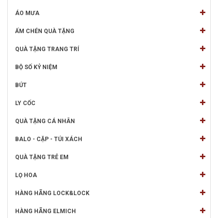
ÁO MƯA
ẤM CHÉN QUÀ TẶNG
QUÀ TẶNG TRANG TRÍ
BỘ SỐ KỶ NIỆM
BÚT
LY CỐC
QUÀ TẶNG CÁ NHÂN
BALO - CẶP - TÚI XÁCH
QUÀ TẶNG TRẺ EM
LỌ HOA
HÀNG HÃNG LOCK&LOCK
HÀNG HÃNG ELMICH