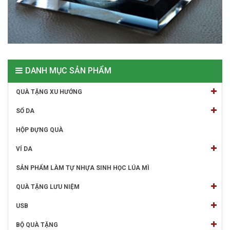
DANH MỤC SẢN PHẨM
QUÀ TẶNG XU HƯỚNG
SỔ DA
HỘP ĐỰNG QUÀ
VÍ DA
SẢN PHẨM LÀM TỰ NHỰA SINH HỌC LÚA MÌ
QUÀ TẶNG LƯU NIỆM
USB
BỘ QUÀ TẶNG