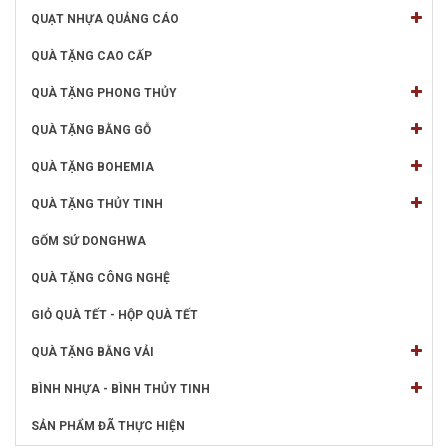
QUẠT NHỰA QUẢNG CÁO
QUÀ TẶNG CAO CẤP
QUÀ TẶNG PHONG THỦY
QUÀ TẶNG BẰNG GỖ
QUÀ TẶNG BOHEMIA
QUÀ TẶNG THỦY TINH
GỐM SỨ DONGHWA
QUÀ TẶNG CÔNG NGHỆ
GIỎ QUÀ TẾT - HỘP QUÀ TẾT
QUÀ TẶNG BẰNG VẢI
BÌNH NHỰA - BÌNH THỦY TINH
SẢN PHẨM ĐÃ THỰC HIỆN