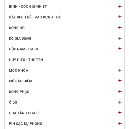
BÌNH - CỐC GIỮ NHIỆT
DÂY ĐEO THẺ - BAO ĐỰNG THẺ
ĐỒNG HỒ
ĐỒ GIA DỤNG
HỘP NAME CARD
HUY HIỆU - THẺ TÊN
MÓC KHÓA
MŨ BẢO HIỂM
ĐỒNG PHỤC
Ô DÙ
QUÀ TẶNG PHA LÊ
PIN SẠC DỰ PHÒNG