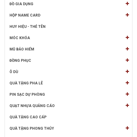
ĐỒ GIA DỤNG
HỘP NAME CARD
HUY HIỆU - THẺ TÊN
MÓC KHÓA
MŨ BẢO HIỂM
ĐỒNG PHỤC
Ô DÙ
QUÀ TẶNG PHA LÊ
PIN SẠC DỰ PHÒNG
QUẠT NHỰA QUẢNG CÁO
QUÀ TẶNG CAO CẤP
QUÀ TẶNG PHONG THỦY