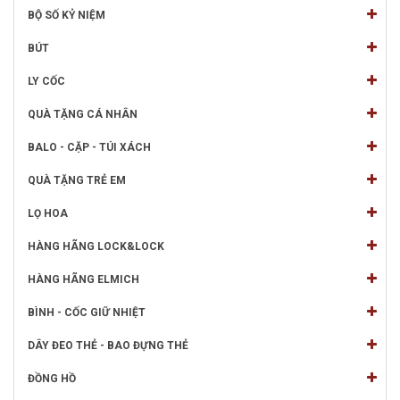
BỘ SỐ KỶ NIỆM
BÚT
LY CỐC
QUÀ TẶNG CÁ NHÂN
BALO - CẶP - TÚI XÁCH
QUÀ TẶNG TRẺ EM
LỌ HOA
HÀNG HÃNG LOCK&LOCK
HÀNG HÃNG ELMICH
BÌNH - CỐC GIỮ NHIỆT
DÂY ĐEO THẺ - BAO ĐỰNG THẺ
ĐỒNG HỒ