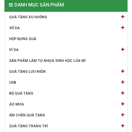
DANH MỤC SẢN PHẨM
QUÀ TẶNG XU HƯỚNG
SỔ DA
HỘP ĐỰNG QUÀ
VÍ DA
SẢN PHẨM LÀM TỰ NHỰA SINH HỌC LÚA MÌ
QUÀ TẶNG LƯU NIỆM
USB
BỘ QUÀ TẶNG
ÁO MƯA
ẤM CHÉN QUÀ TẶNG
QUÀ TẶNG TRANG TRÍ