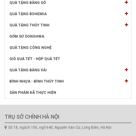
QUÀ TẶNG BẰNG GỖ
QUÀ TẶNG BOHEMIA
QUÀ TẶNG THỦY TINH
GỐM SỨ DONGHWA
QUÀ TẶNG CÔNG NGHỆ
GIỎ QUÀ TẾT - HỘP QUÀ TẾT
QUÀ TẶNG BẰNG VẢI
BÌNH NHỰA - BÌNH THỦY TINH
SẢN PHẨM ĐÃ THỰC HIỆN
TRỤ SỞ CHÍNH HÀ NỘI
Số 18, ngách 106, ngõ 640, Nguyễn Văn Cừ, Long Biên, Hà Nội