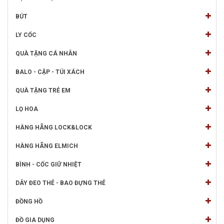
BÚT
LY CỐC
QUÀ TẶNG CÁ NHÂN
BALO - CẶP - TÚI XÁCH
QUÀ TẶNG TRẺ EM
LỌ HOA
HÀNG HÃNG LOCK&LOCK
HÀNG HÃNG ELMICH
BÌNH - CỐC GIỮ NHIỆT
DÂY ĐEO THẺ - BAO ĐỰNG THẺ
ĐỒNG HỒ
ĐỒ GIA DỤNG