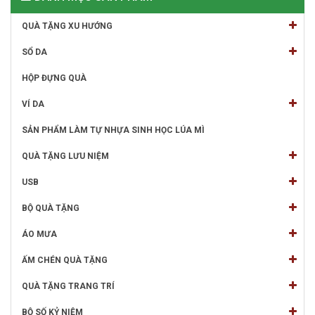
QUÀ TẶNG XU HƯỚNG
SỔ DA
HỘP ĐỰNG QUÀ
VÍ DA
SẢN PHẨM LÀM TỰ NHỰA SINH HỌC LÚA MÌ
QUÀ TẶNG LƯU NIỆM
USB
BỘ QUÀ TẶNG
ÁO MƯA
ẤM CHÉN QUÀ TẶNG
QUÀ TẶNG TRANG TRÍ
BỘ SỐ KỶ NIỆM