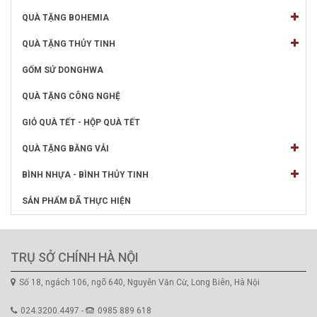
QUÀ TẶNG BOHEMIA
QUÀ TẶNG THỦY TINH
GỐM SỨ DONGHWA
QUÀ TẶNG CÔNG NGHỆ
GIỎ QUÀ TẾT - HỘP QUÀ TẾT
QUÀ TẶNG BẰNG VẢI
BÌNH NHỰA - BÌNH THỦY TINH
SẢN PHẨM ĐÃ THỰC HIỆN
TRỤ SỞ CHÍNH HÀ NỘI
Số 18, ngách 106, ngõ 640, Nguyễn Văn Cừ, Long Biên, Hà Nội
024.3200.4497 -
0985 889 618