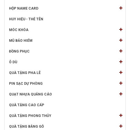
HỘP NAME CARD
HUY HIỆU - THẺ TÊN
MÓC KHÓA
MŨ BẢO HIỂM
ĐỒNG PHỤC
Ô DÙ
QUÀ TẶNG PHA LÊ
PIN SẠC DỰ PHÒNG
QUẠT NHỰA QUẢNG CÁO
QUÀ TẶNG CAO CẤP
QUÀ TẶNG PHONG THỦY
QUÀ TẶNG BẰNG GỖ