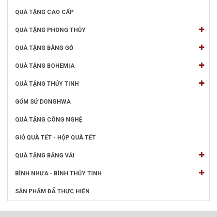
QUÀ TẶNG CAO CẤP
QUÀ TẶNG PHONG THỦY
QUÀ TẶNG BẰNG GỖ
QUÀ TẶNG BOHEMIA
QUÀ TẶNG THỦY TINH
GỐM SỨ DONGHWA
QUÀ TẶNG CÔNG NGHỆ
GIỎ QUÀ TẾT - HỘP QUÀ TẾT
QUÀ TẶNG BẰNG VẢI
BÌNH NHỰA - BÌNH THỦY TINH
SẢN PHẨM ĐÃ THỰC HIỆN