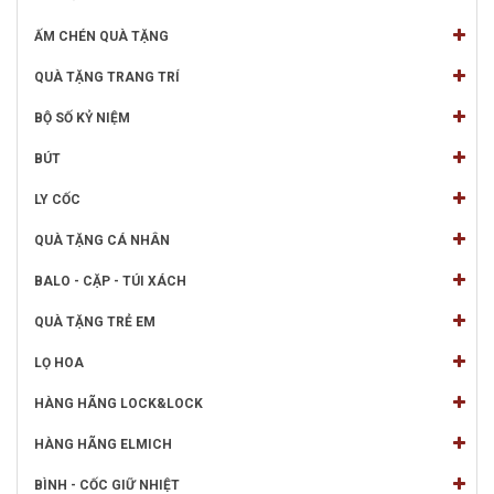
ẤM CHÉN QUÀ TẶNG
QUÀ TẶNG TRANG TRÍ
BỘ SỐ KỶ NIỆM
BÚT
LY CỐC
QUÀ TẶNG CÁ NHÂN
BALO - CẶP - TÚI XÁCH
QUÀ TẶNG TRẺ EM
LỌ HOA
HÀNG HÃNG LOCK&LOCK
HÀNG HÃNG ELMICH
BÌNH - CỐC GIỮ NHIỆT