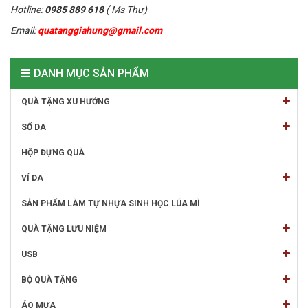
Hotline:
0985 889 618
( Ms Thư)
Email:
quatanggiahung@gmail.com
DANH MỤC SẢN PHẨM
QUÀ TẶNG XU HƯỚNG
SỔ DA
HỘP ĐỰNG QUÀ
VÍ DA
SẢN PHẨM LÀM TỰ NHỰA SINH HỌC LÚA MÌ
QUÀ TẶNG LƯU NIỆM
USB
BỘ QUÀ TẶNG
ÁO MƯA