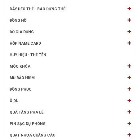
DÂY ĐEO THẺ - BAO ĐỰNG THẺ
ĐỒNG HỒ
ĐỒ GIA DỤNG
HỘP NAME CARD
HUY HIỆU - THẺ TÊN
MÓC KHÓA
MŨ BẢO HIỂM
ĐỒNG PHỤC
Ô DÙ
QUÀ TẶNG PHA LÊ
PIN SẠC DỰ PHÒNG
QUẠT NHỰA QUẢNG CÁO