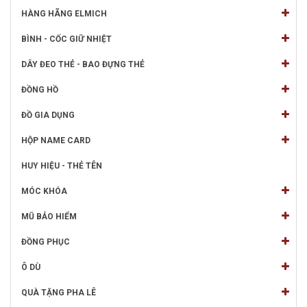
HÀNG HÃNG ELMICH
BÌNH - CỐC GIỮ NHIỆT
DÂY ĐEO THẺ - BAO ĐỰNG THẺ
ĐỒNG HỒ
ĐỒ GIA DỤNG
HỘP NAME CARD
HUY HIỆU - THẺ TÊN
MÓC KHÓA
MŨ BẢO HIỂM
ĐỒNG PHỤC
Ô DÙ
QUÀ TẶNG PHA LÊ