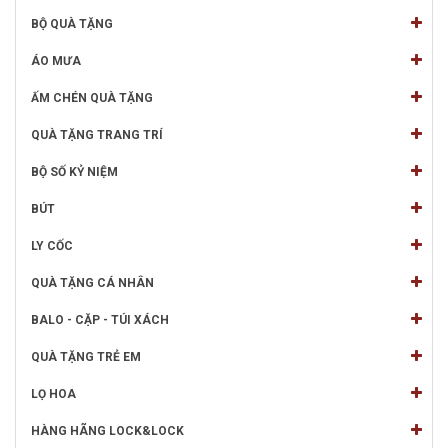
BỘ QUÀ TẶNG
ÁO MƯA
ẤM CHÉN QUÀ TẶNG
QUÀ TẶNG TRANG TRÍ
BỘ SỐ KỶ NIỆM
BÚT
LY CỐC
QUÀ TẶNG CÁ NHÂN
BALO - CẶP - TÚI XÁCH
QUÀ TẶNG TRẺ EM
LỌ HOA
HÀNG HÃNG LOCK&LOCK