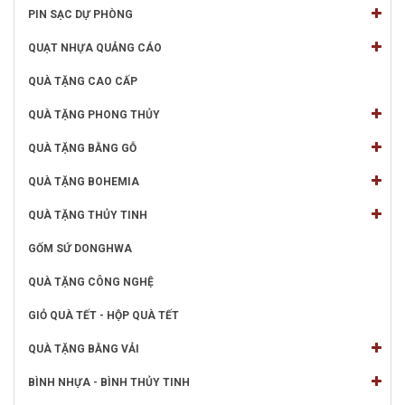
PIN SẠC DỰ PHÒNG
QUẠT NHỰA QUẢNG CÁO
QUÀ TẶNG CAO CẤP
QUÀ TẶNG PHONG THỦY
QUÀ TẶNG BẰNG GỖ
QUÀ TẶNG BOHEMIA
QUÀ TẶNG THỦY TINH
GỐM SỨ DONGHWA
QUÀ TẶNG CÔNG NGHỆ
GIỎ QUÀ TẾT - HỘP QUÀ TẾT
QUÀ TẶNG BẰNG VẢI
BÌNH NHỰA - BÌNH THỦY TINH