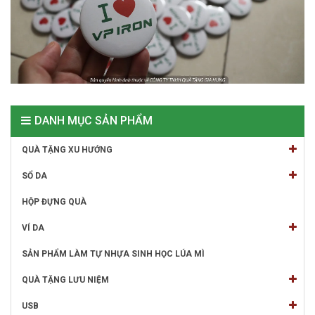
DANH MỤC SẢN PHẨM
QUÀ TẶNG XU HƯỚNG
SỔ DA
HỘP ĐỰNG QUÀ
VÍ DA
SẢN PHẨM LÀM TỰ NHỰA SINH HỌC LÚA MÌ
QUÀ TẶNG LƯU NIỆM
USB