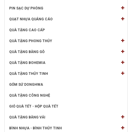
PIN SẠC DỰ PHÒNG
QUẠT NHỰA QUẢNG CÁO
QUÀ TẶNG CAO CẤP
QUÀ TẶNG PHONG THỦY
QUÀ TẶNG BẰNG GỖ
QUÀ TẶNG BOHEMIA
QUÀ TẶNG THỦY TINH
GỐM SỨ DONGHWA
QUÀ TẶNG CÔNG NGHỆ
GIỎ QUÀ TẾT - HỘP QUÀ TẾT
QUÀ TẶNG BẰNG VẢI
BÌNH NHỰA - BÌNH THỦY TINH