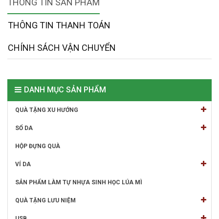
THÔNG TIN SẢN PHẨM
THÔNG TIN THANH TOÁN
CHÍNH SÁCH VẬN CHUYỂN
DANH MỤC SẢN PHẨM
QUÀ TẶNG XU HƯỚNG
SỔ DA
HỘP ĐỰNG QUÀ
VÍ DA
SẢN PHẨM LÀM TỰ NHỰA SINH HỌC LÚA MÌ
QUÀ TẶNG LƯU NIỆM
USB