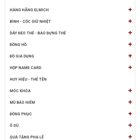
HÀNG HÃNG ELMICH
BÌNH - CỐC GIỮ NHIỆT
DÂY ĐEO THẺ - BAO ĐỰNG THẺ
ĐỒNG HỒ
ĐỒ GIA DỤNG
HỘP NAME CARD
HUY HIỆU - THẺ TÊN
MÓC KHÓA
MŨ BẢO HIỂM
ĐỒNG PHỤC
Ô DÙ
QUÀ TẶNG PHA LÊ