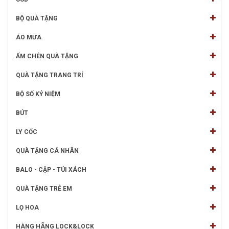
BỘ QUÀ TẶNG
ÁO MƯA
ẤM CHÉN QUÀ TẶNG
QUÀ TẶNG TRANG TRÍ
BỘ SỐ KỶ NIỆM
BÚT
LY CỐC
QUÀ TẶNG CÁ NHÂN
BALO - CẶP - TÚI XÁCH
QUÀ TẶNG TRẺ EM
LỌ HOA
HÀNG HÃNG LOCK&LOCK