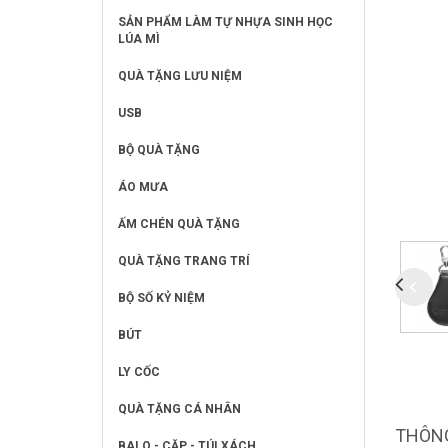
SẢN PHẨM LÀM TỰ NHỰA SINH HỌC
LÚA MÌ
QUÀ TẶNG LƯU NIỆM
USB
BỘ QUÀ TẶNG
ÁO MƯA
ẤM CHÉN QUÀ TẶNG
QUÀ TẶNG TRANG TRÍ
BỘ SỐ KỶ NIỆM
BÚT
LY CỐC
QUÀ TẶNG CÁ NHÂN
THÔNG
BALO - CẶP - TÚI XÁCH