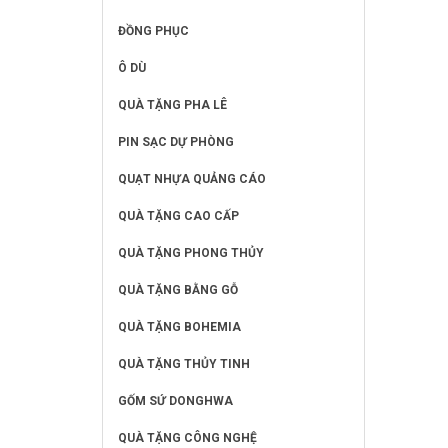
ĐỒNG PHỤC
Ô DÙ
QUÀ TẶNG PHA LÊ
PIN SẠC DỰ PHÒNG
QUẠT NHỰA QUẢNG CÁO
QUÀ TẶNG CAO CẤP
QUÀ TẶNG PHONG THỦY
QUÀ TẶNG BẰNG GỖ
QUÀ TẶNG BOHEMIA
QUÀ TẶNG THỦY TINH
GỐM SỨ DONGHWA
QUÀ TẶNG CÔNG NGHỆ