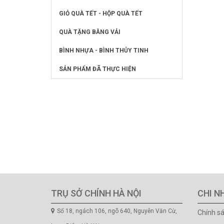
GIỎ QUÀ TẾT - HỘP QUÀ TẾT
QUÀ TẶNG BẰNG VẢI
BÌNH NHỰA - BÌNH THỦY TINH
SẢN PHẨM ĐÃ THỰC HIỆN
TRỤ SỞ CHÍNH HÀ NỘI
CHI N
Số 18, ngách 106, ngõ 640, Nguyễn Văn Cừ,
Chính s