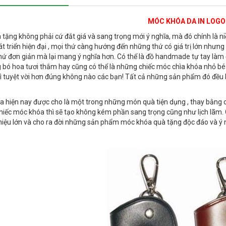
MÓC KHÓA DA IN LOGO
tặng không phải cứ đắt giá và sang trọng mới ý nghĩa, mà đó chính là n
t triển hiện đại , mọi thứ càng hướng đến những thứ có giá trị lớn nhưng 
ứ đơn giản mà lại mang ý nghĩa hơn. Có thể là đồ handmade tự tay làm 
 bó hoa tươi thắm hay cũng có thể là những chiếc móc chìa khóa nhỏ bé
gì tuyệt vời hơn đúng không nào các bạn! Tất cả những sản phẩm đó đều l
 hiện nay được cho là một trong những món quà tiện dụng , thay bằng c
iếc móc khóa thì sẽ tạo không kém phần sang trọng cũng như lịch lãm.
iệu lớn và cho ra đời những sản phẩm móc khóa quà tặng độc đáo và ý 