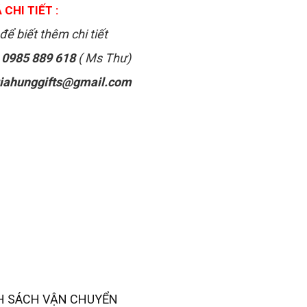
 CHI TIẾT :
để biết thêm chi tiết
:
0985 889 618
( Ms Thư)
iahunggifts@gmail.com
H SÁCH VẬN CHUYỂN