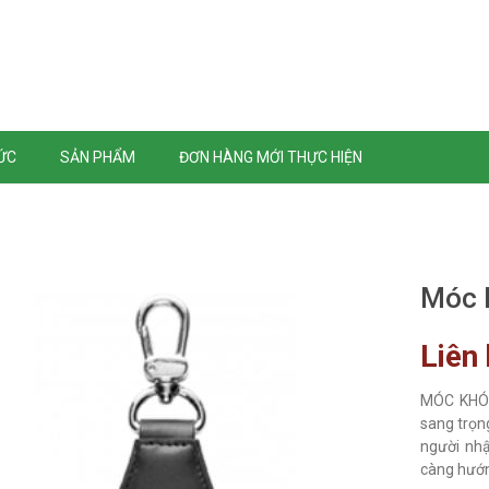
TỨC
SẢN PHẨM
ĐƠN HÀNG MỚI THỰC HIỆN
Móc 
Liên
MÓC KHÓA
sang trọn
người nhậ
càng hướng