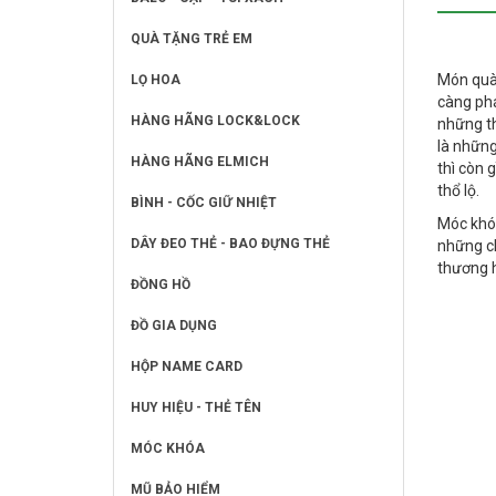
QUÀ TẶNG TRẺ EM
Món quà 
LỌ HOA
càng phá
HÀNG HÃNG LOCK&LOCK
những th
là những
HÀNG HÃNG ELMICH
thì còn 
thổ lộ.
BÌNH - CỐC GIỮ NHIỆT
Móc khóa
DÂY ĐEO THẺ - BAO ĐỰNG THẺ
những ch
thương h
ĐỒNG HỒ
ĐỒ GIA DỤNG
HỘP NAME CARD
HUY HIỆU - THẺ TÊN
MÓC KHÓA
MŨ BẢO HIỂM